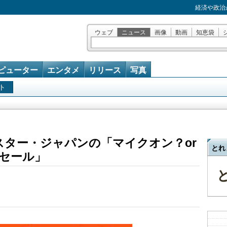
経済や政治
ウェブ
ニュース
画像
動画
知恵袋
ピューター
エンタメ
リリース
写真
ト
ト
トスター・ジャパンの「マイクオン？or
とれ
セール」