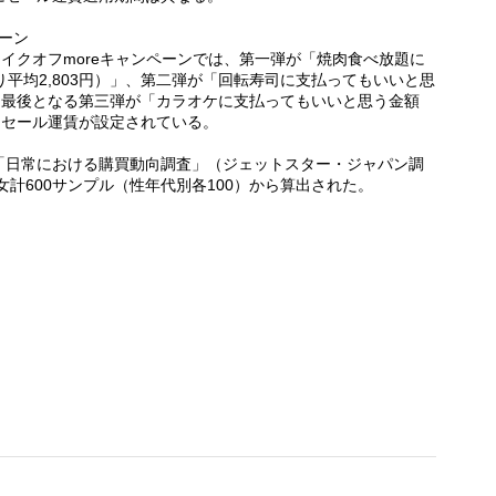
ペーン
テイクオフmoreキャンペーンでは、第一弾が「焼肉食べ放題に
り平均2,803円）」、第二弾が「回転寿司に支払ってもいいと思
）」、最後となる第三弾が「カラオケに支払ってもいいと思う金額
とにセール運賃が設定されている。
した「日常における購買動向調査」（ジェットスター・ジャパン調
女計600サンプル（性年代別各100）から算出された。