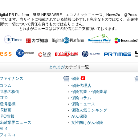
PR Platform、BUSINESS WIRE、エコノミックニュース、News2u、@Press、
報提供を受けています。当サイトに掲載されている情報は必ずしも完全なものではなく、正
判断の一切について責任を負うものではありません。
とれまがニュースは以下の配信元にご支援頂いております。
とれまが
カテゴリ一覧
ファイナンス
保険
コラム
保険代理店
世界の株価
保険営業・保険業界
CFD
保険コラム
経済指標
保険ニュース
IR動画
保険人気ランキング
IPO情報
がん保険
金融業界ニュース
女性向けがん保険
MT4
フィスコ