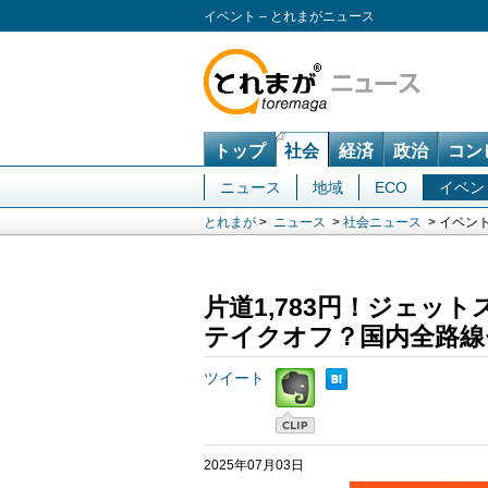
イベント – とれまがニュース
トップ
社会
経済
政治
コン
ニュース
地域
ECO
イベン
とれまが
>
ニュース
>
社会ニュース
> イベン
片道1,783円！ジェッ
テイクオフ？国内全路線
ツイート
2025年07月03日