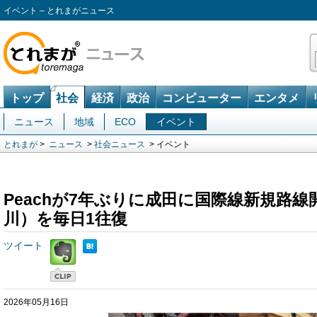
イベント – とれまがニュース
トップ
社会
経済
政治
コンピューター
エンタメ
ニュース
地域
ECO
イベント
とれまが
>
ニュース
>
社会ニュース
> イベント
Peachが7年ぶりに成田に国際線新規路
川）を毎日1往復
ツイート
2026年05月16日