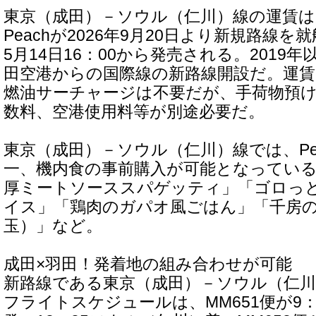
東京（成田）－ソウル（仁川）線の運賃は片
Peachが2026年9⽉20⽇より新規路線を
5月14日16：00から発売される。2019
田空港からの国際線の新路線開設だ。運賃は
燃油サーチャージは不要だが、手荷物預け
数料、空港使用料等が別途必要だ。
東京（成田）－ソウル（仁川）線では、Pe
一、機内食の事前購入が可能となってい
厚ミートソーススパゲッティ」「ゴロっ
イス」「鶏肉のガパオ風ごはん」「千房
玉）」など。
成田×羽田！発着地の組み合わせが可能
新路線である東京（成田）－ソウル（仁川
フライトスケジュールは、MM651便が9：