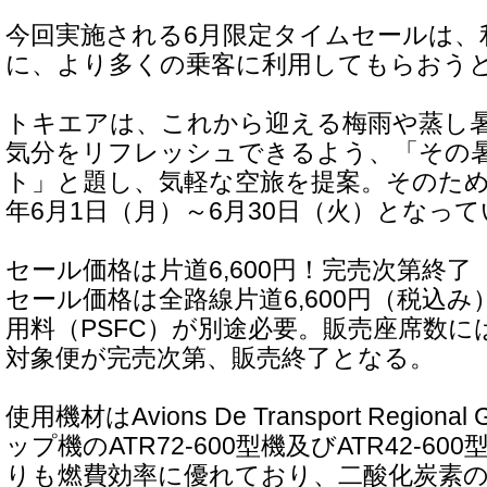
今回実施される6月限定タイムセールは、
に、より多くの乗客に利用してもらおう
トキエアは、これから迎える梅雨や蒸し
気分をリフレッシュできるよう、「その
ト」と題し、気軽な空旅を提案。そのため、
年6月1日（月）～6月30日（火）となっ
セール価格は片道6,600円！完売次第終了
セール価格は全路線片道6,600円（税込
用料（PSFC）が別途必要。販売座席数
対象便が完売次第、販売終了となる。
使用機材はAvions De Transport Region
ップ機のATR72-600型機及びATR42-6
りも燃費効率に優れており、二酸化炭素