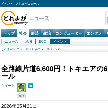
イベント – とれまがニュース
トップ
社会
経済
政治
コンピューター
エンタメ
ニュース
地域
ECO
イベント
とれまが
>
ニュース
>
社会ニュース
> イベント
全路線片道6,600円！トキエアの
ール
ツイート
2026年05月31日