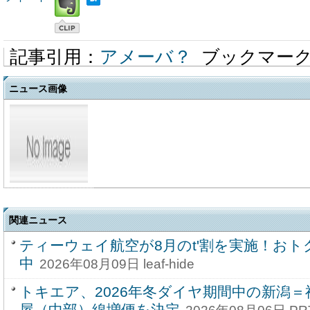
記事引用：
アメーバ？
ブックマー
ニュース画像
関連ニュース
ティーウェイ航空が8月のt'割を実施！お
中
2026年08月09日 leaf-hide
トキエア、2026年冬ダイヤ期間中の新潟
屋（中部）線増便を決定