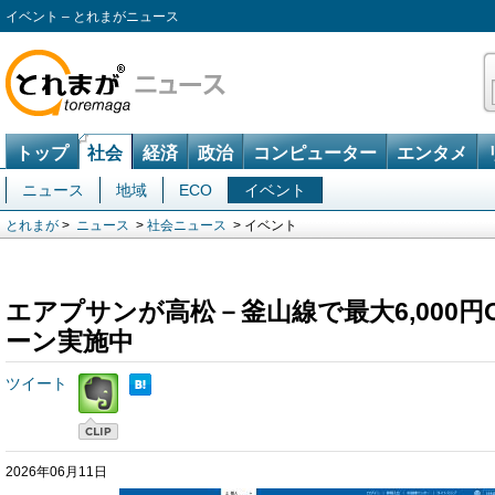
イベント – とれまがニュース
トップ
社会
経済
政治
コンピューター
エンタメ
ニュース
地域
ECO
イベント
とれまが
>
ニュース
>
社会ニュース
> イベント
エアプサンが高松－釜山線で最大6,000円
ーン実施中
ツイート
2026年06月11日