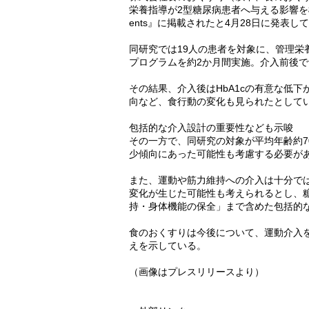
栄養指導が2型糖尿病患者へ与える影響を
ents』に掲載されたと4月28日に発表し
同研究では19人の患者を対象に、管理
プログラムを約2か月間実施。介入前後
その結果、介入後はHbA1cの有意な低
向など、食行動の変化も見られたとして
包括的な介入設計の重要性なども示唆
その一方で、同研究の対象が平均年齢約
少傾向にあった可能性も考慮する必要が
また、運動や筋力維持への介入は十分で
変化が生じた可能性も考えられるとし、
持・身体機能の保全」まで含めた包括的
食のおくすりは今後について、運動介入
えを示している。
（画像はプレスリリースより）