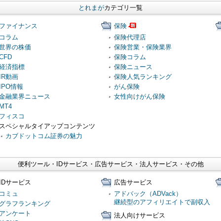
とれまが
カテゴリ一覧
ファイナンス
保険
コラム
保険代理店
世界の株価
保険営業・保険業界
CFD
保険コラム
経済指標
保険ニュース
IR動画
保険人気ランキング
IPO情報
がん保険
金融業界ニュース
女性向けがん保険
MT4
フィスコ
スペシャルタイアップコンテンツ
カブドットコム証券の魅力
便利ツール・IDサービス・広告サービス・法人サービス・その他
IDサービス
広告サービス
コミュ
アドバック（ADVack）
継続型のアフィリエイトで副収入
グラフランキング
アンケート
法人向けサービス