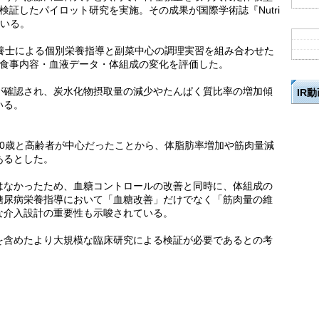
検証したパイロット研究を実施。その成果が国際学術誌『Nutri
ている。
栄養士による個別栄養指導と副菜中心の調理実習を組み合わせた
で食事内容・血液データ・体組成の変化を評価した。
下が確認され、炭水化物摂取量の減少やたんぱく質比率の増加傾
IR
いる。
70歳と高齢者が中心だったことから、体脂肪率増加や筋肉量減
あるとした。
はなかったため、血糖コントロールの改善と同時に、体組成の
糖尿病栄養指導において「血糖改善」だけでなく「筋肉量の維
な介入設計の重要性も示唆されている。
を含めたより大規模な臨床研究による検証が必要であるとの考