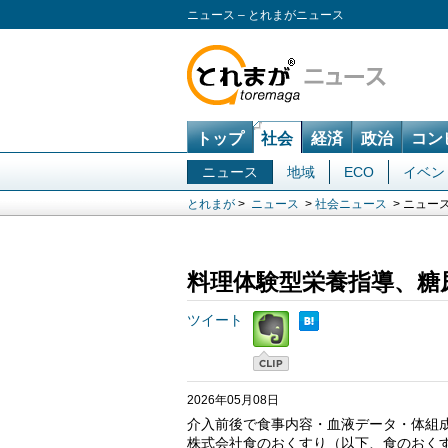
ニュース – とれまがニュース
トップ
社会
経済
政治
コン
ニュース
地域
ECO
イベン
とれまが
>
ニュース
>
社会ニュース
> ニュー
料理体験型栄養指導、糖尿
ツイート
2026年05月08日
介入前後で食事内容・血液データ・体組
株式会社食のおくすり（以下、食のおく