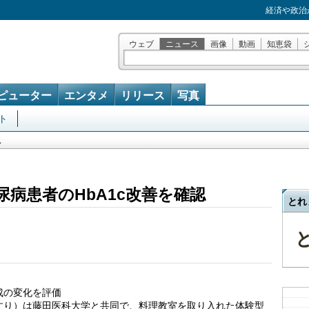
経済や政治
ウェブ
ニュース
画像
動画
知恵袋
ピューター
エンタメ
リリース
写真
ト
ス
病患者のHbA1c改善を確認
とれ
成の変化を評価
すり）は藤田医科大学と共同で、料理教室を取り入れた体験型