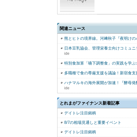
関連ニュース
熊とヒトの境界線。河﨑秋子『夜明けの
日本豆乳協会、管理栄養士向けコミュニ
ide
特別食加算「嚥下調整食」の実践を学ぶ
多職種で食の尊厳支援を議論！新宿食支援
ハナマルキの海外展開が加速！『酵母発
ide
とれまがファイナンス新着記事
デイトレ注目銘柄
8/7の相場見通しと重要イベント
デイトレ注目銘柄