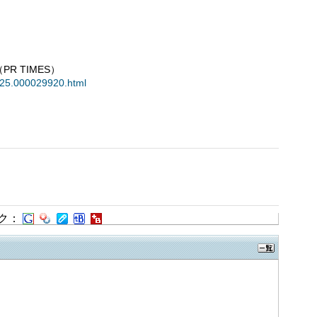
 TIMES）
0025.000029920.html
ク：