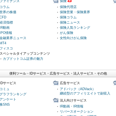
ファイナンス
保険
コラム
保険代理店
世界の株価
保険営業・保険業界
CFD
保険コラム
経済指標
保険ニュース
IR動画
保険人気ランキング
IPO情報
がん保険
金融業界ニュース
女性向けがん保険
MT4
フィスコ
スペシャルタイアップコンテンツ
カブドットコム証券の魅力
便利ツール・IDサービス・広告サービス・法人サービス・その他
IDサービス
広告サービス
コミュ
アドバック（ADVack）
継続型のアフィリエイトで副収入
グラフランキング
アンケート
法人向けサービス
株SNS
IR動画・IR情報
リバースオークション