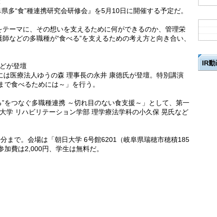
ぶ
県多“食”種連携研究会研修会』を5月10日に開催する予定だ。
をテーマに、その想いを支えるために何ができるのか、管理栄
師などの多職種が“食べる”を支えるための考え方と向き合い、
IR
などが登壇
には医療法人ゆうの森 理事長の永井 康徳氏が登壇。特別講演
まで食べるためには～」を行う。
る”をつなぐ多職種連携 ～切れ目のない食支援～」として、第一
大学 リハビリテーション学部 理学療法学科の小久保 晃氏など
0分まで。会場は「朝日大学 6号館6201（岐阜県瑞穂市穂積185
参加費は2,000円、学生は無料だ。