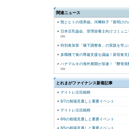
関連ニュース
熊とヒトの境界線。河﨑秋子『夜明けの
日本豆乳協会、管理栄養士向けコミュニ
ide
特別食加算「嚥下調整食」の実践を学ぶ
多職種で食の尊厳支援を議論！新宿食支援
ハナマルキの海外展開が加速！『酵母発
ide
とれまがファイナンス新着記事
デイトレ注目銘柄
8/7の相場見通しと重要イベント
デイトレ注目銘柄
8/6の相場見通しと重要イベント
8/5の相場見通しと重要イベント