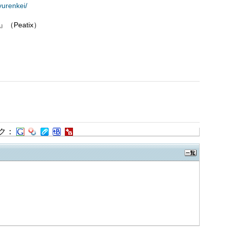
yurenkei/
（Peatix）
ク：