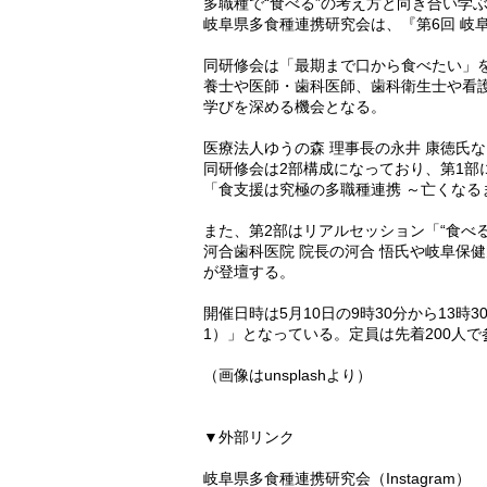
多職種で“食べる”の考え方と向き合い学
岐阜県多食種連携研究会は、『第6回 岐阜
同研修会は「最期まで口から食べたい」
養士や医師・歯科医師、歯科衛生士や看護
学びを深める機会となる。
医療法人ゆうの森 理事長の永井 康徳氏
同研修会は2部構成になっており、第1部
「食支援は究極の多職種連携 ～亡くなる
また、第2部はリアルセッション「“食べ
河合歯科医院 院長の河合 悟氏や岐阜保健
が登壇する。
開催日時は5月10日の9時30分から13時3
1）」となっている。定員は先着200人で
（画像はunsplashより）
▼外部リンク
岐阜県多食種連携研究会（Instagram）