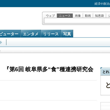
経済や政治
ウェブ
ニュース
画像
動画
知恵袋
ピューター
エンタメ
リリース
写真
ト
ス
『第6回 岐阜県多“食”種連携研究会
とれ