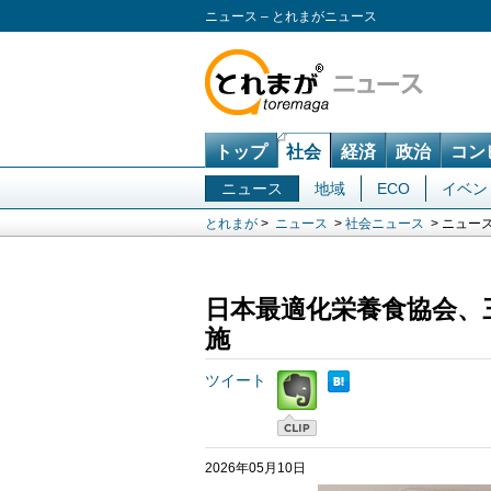
ニュース – とれまがニュース
トップ
社会
経済
政治
コン
ニュース
地域
ECO
イベン
とれまが
>
ニュース
>
社会ニュース
> ニュー
日本最適化栄養食協会、
施
ツイート
2026年05月10日