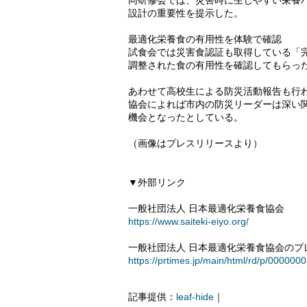
同研修会では、災害時に生じやすい栄養
設計の重要性を提示した。
最適化栄養食の有用性を体験で確認
試食会では災害食認証も取得している「完
調整された食の有用性を確認してもらっ
あわせて高校生による防災活動報告も行
協会によれば市内の防災リーダーは深い
機会となったとしている。
（画像はプレスリリースより）
▼外部リンク
一般社団法人 日本最適化栄養食協会
https://www.saiteki-eiyo.org/
一般社団法人 日本最適化栄養食協会のプレス
https://prtimes.jp/main/html/rd/p/00000
記事提供：
leaf-hide
｜