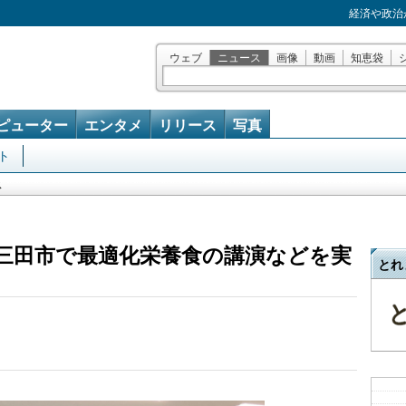
経済や政治
ウェブ
ニュース
画像
動画
知恵袋
ピューター
エンタメ
リリース
写真
ト
ス
三田市で最適化栄養食の講演などを実
とれ