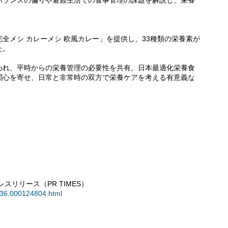
バランスの偏りや避難生活での食事管理の課題を解説し、栄養
全メシ カレーメシ 欧風カレー」を提供し、33種類の栄養素が
た。
われ、平時からの栄養管理の必要性を共有。日本最適化栄養食
関心を寄せ、日常と非常時の双方で栄養ケアを考える有意義な
リリース（PR TIMES）
0036.000124804.html