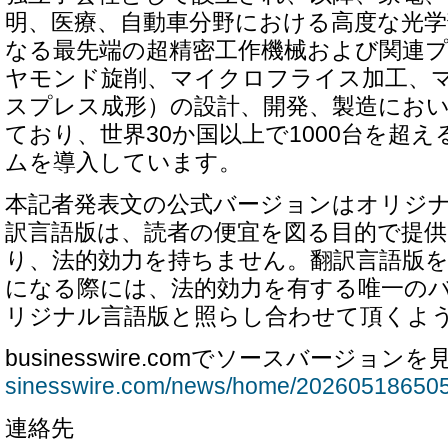
明、医療、自動車分野における高度な光学
なる最先端の超精密工作機械および関連
ヤモンド旋削、マイクロフライス加工、
スプレス成形）の設計、開発、製造にお
ており、世界30か国以上で1000台を超
ムを導入しています。
本記者発表文の公式バージョンはオリジ
訳言語版は、読者の便宜を図る目的で提
り、法的効力を持ちません。翻訳言語版
になる際には、法的効力を有する唯一の
リジナル言語版と照らし合わせて頂くよ
businesswire.comでソースバージョンを
sinesswire.com/news/home/202605186505
連絡先