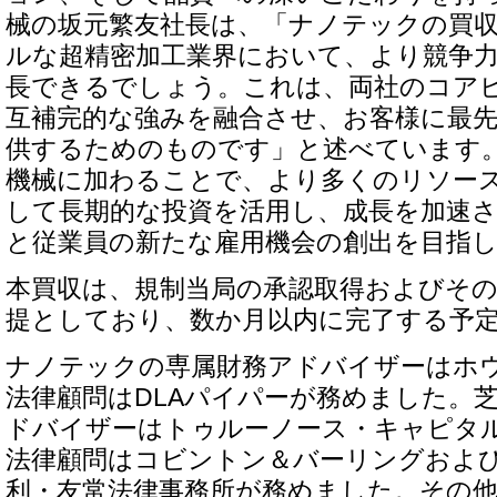
械の坂元繁友社長は、「ナノテックの買
ルな超精密加工業界において、より競争
長できるでしょう。これは、両社のコア
互補完的な強みを融合させ、お客様に最
供するためのものです」と述べています
機械に加わることで、より多くのリソー
して長期的な投資を活用し、成長を加速
と従業員の新たな雇用機会の創出を目指
本買収は、規制当局の承認取得およびそ
提としており、数か月以内に完了する予
ナノテックの専属財務アドバイザーはホ
法律顧問はDLAパイパーが務めました。
ドバイザーはトゥルーノース・キャピタ
法律顧問はコビントン＆バーリングおよ
利・友常法律事務所が務めました。その