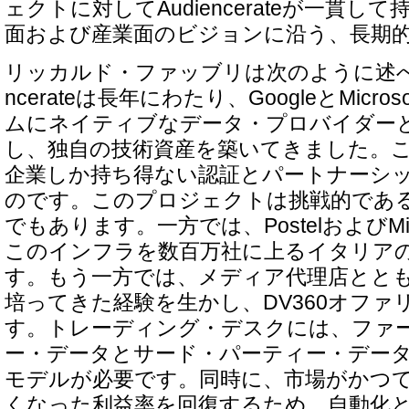
ェクトに対してAudiencerateが一貫し
面および産業面のビジョンに沿う、長期
リッカルド・ファッブリは次のように述べて
ncerateは長年にわたり、GoogleとMicr
ムにネイティブなデータ・プロバイダー
し、独自の技術資産を築いてきました。
企業しか持ち得ない認証とパートナーシ
のです。このプロジェクトは挑戦的であ
でもあります。一方では、PostelおよびMic
このインフラを数百万社に上るイタリア
す。もう一方では、メディア代理店ととも
培ってきた経験を生かし、DV360オファ
す。トレーディング・デスクには、ファ
ー・データとサード・パーティー・デー
モデルが必要です。同時に、市場がかつ
くなった利益率を回復するため、自動化