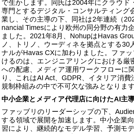
で生かします。同氏は2004年にクラウ
専門とするデジタル・コンサルティング会社
業し、その主導の下、同社は2年連続（2021
nancial Timesにより欧州の同分野の
ました。2021年8月、NohupはHavas G
ノ、トリノ、ウーディネを拠点とする30
ナルがHavas CXに加わりました。ファ
けるのは、エンジニアリングにおける厳
への配慮、メディア運用ワークフローに
り、これはAI Act、GDPR、イタリア消
規制枠組みの中で不可欠な強みとなりま
中小企業とメディア代理店に向けたAI主
ファッブリのリーダーシップの下、Audienc
する領域で展開を加速します。中小企業向
習により、継続的なモデル学習、予測モ