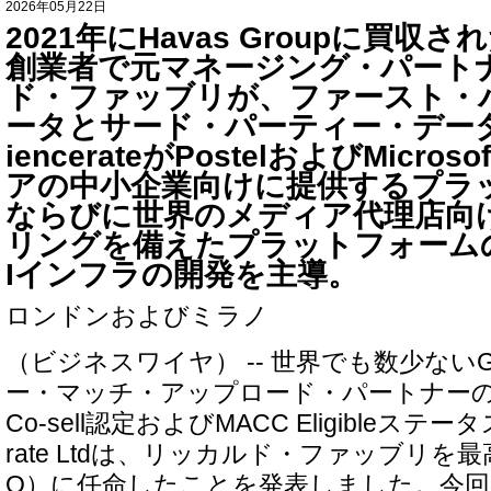
2026年05月22日
2021年にHavas Groupに買収さ
創業者で元マネージング・パート
ド・ファッブリが、ファースト・
ータとサード・パーティー・データ
iencerateがPostelおよびMicr
アの中小企業向けに提供するプラ
ならびに世界のメディア代理店向け
リングを備えたプラットフォーム
Iインフラの開発を主導。
ロンドンおよびミラノ
（ビジネスワイヤ） -- 世界でも数少ないG
ー・マッチ・アップロード・パートナーの1社で、
Co-sell認定およびMACC Eligibleステー
rate Ltdは、リッカルド・ファッブリを
O）に任命したことを発表しました。今回の任