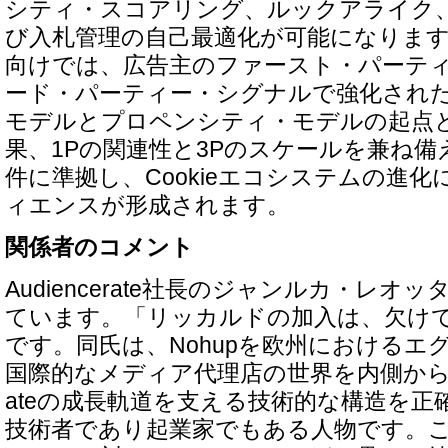
シティ・スコアリング、ルックアライク、
び入札管理の自己最適化が可能になりま
向けでは、広告主のファースト・パーテ
ード・パーティー・シグナルで強化され
モデルとプロペンシティ・モデルの起点
果、1Pの関連性と3Pのスケールを兼ね
件に準拠し、Cookieエコシステムの進
ィエンスが形成されます。
関係者のコメント
Audiencerate社長のジャンルカ・レ
ています。「リッカルドの加入は、欠け
です。同氏は、Nohupを欧州におけるエ
国際的なメディア代理店の世界を内側から経験し
ateの成長軌道を支える技術的な構造を正
技術者であり起業家でもある人物です。