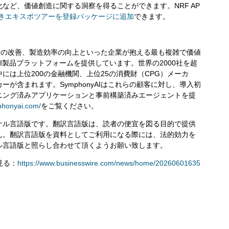
など、価値創造に関する洞察を得ることができます。NRF AP
きエキスポツアーを登録パッケージに追加
できます。
舗業績の改善、製造効率の向上といった企業が抱える最も複雑で価値
I製品プラットフォームを提供しています。世界の2000社を超
には上位200の金融機関、上位25の消費財（CPG）メーカ
が含まれます。SymphonyAIはこれらの顧客に対し、導入初
ニング済みアプリケーションと事前構築済みエージェントを提
phonyai.com/
をご覧ください。
ナル言語版です。翻訳言語版は、読者の便宜を図る目的で提供
ん。翻訳言語版を資料としてご利用になる際には、法的効力を
ル言語版と照らし合わせて頂くようお願い致します。
を見る：
https://www.businesswire.com/news/home/20260601635