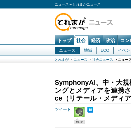
ニュース – とれまがニュース
トップ
社会
経済
政治
コン
ニュース
地域
ECO
イベン
とれまが
>
ニュース
>
社会ニュース
> ニュー
SymphonyAI、中
ングとメディアを連携させる「CIN
ce（リテール・メディ
ツイート