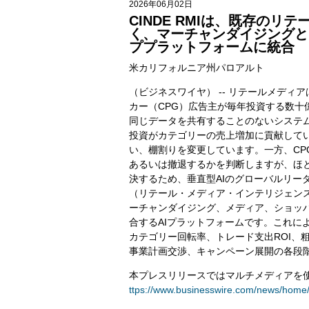
2026年06月02日
CINDE RMIは、既存の
く、マーチャンダイジングと
ププラットフォームに統合
米カリフォルニア州パロアルト
（ビジネスワイヤ） -- リテールメデ
カー（CPG）広告主が毎年投資する数
同じデータを共有することのないシステ
投資がカテゴリーの売上増加に貢献して
い、棚割りを変更しています。一方、C
あるいは撤退するかを判断しますが、ほ
決するため、垂直型AIのグローバルリー
（リテール・メディア・インテリジェンス、
ーチャンダイジング、メディア、ショッ
合するAIプラットフォームです。これに
カテゴリー回転率、トレード支出ROI、
事業計画交渉、キャンペーン展開の各段
本プレスリリースではマルチメディアを
ttps://www.businesswire.com/news/home