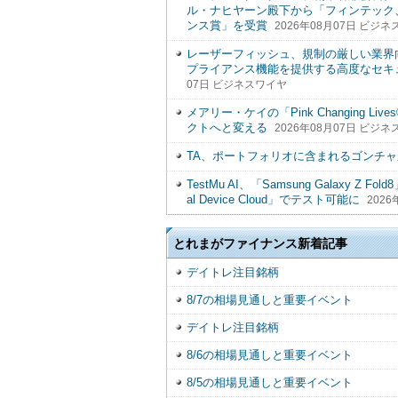
ル・ナヒヤーン殿下から「フィンテック
ンス賞」を受賞
2026年08月07日 ビジ
レーザーフィッシュ、規制の厳しい業界向
プライアンス機能を提供する高度なセキュリティ
07日 ビジネスワイヤ
メアリー・ケイの「Pink Changing
クトへと変える
2026年08月07日 ビジ
TA、ポートフォリオに含まれるゴンチ
TestMu AI、「Samsung Galaxy Z Fo
al Device Cloud」でテスト可能に
202
とれまがファイナンス新着記事
デイトレ注目銘柄
8/7の相場見通しと重要イベント
デイトレ注目銘柄
8/6の相場見通しと重要イベント
8/5の相場見通しと重要イベント