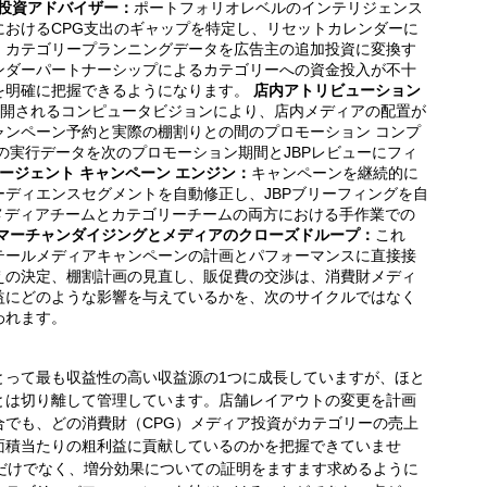
G投資アドバイザー：
ポートフォリオレベルのインテリジェンス
におけるCPG支出のギャップを特定し、リセットカレンダーに
、カテゴリープランニングデータを広告主の追加投資に変換す
ンダーパートナーシップによるカテゴリーへの資金投入が不十
を明確に把握できるようになります。
店内アトリビューション
開されるコンピュータビジョンにより、店内メディアの配置が
ャンペーン予約と実際の棚割りとの間のプロモーション コンプ
の実行データを次のプロモーション期間とJBPレビューにフィ
ージェント キャンペーン エンジン：
キャンペーンを継続的に
ディエンスセグメントを自動修正し、JBPブリーフィングを自
メディアチームとカテゴリーチームの両方における手作業での
マーチャンダイジングとメディアのクローズドループ：
これ
テールメディアキャンペーンの計画とパフォーマンスに直接接
えの決定、棚割計画の見直し、販促費の交渉は、消費財メディ
益にどのような影響を与えているかを、次のサイクルではなく
われます。
とって最も収益性の高い収益源の1つに成長していますが、ほと
とは切り離して管理しています。店舗レイアウトの変更を計画
合でも、どの消費財（CPG）メディア投資がカテゴリーの売上
面積当たりの粗利益に貢献しているのかを把握できていませ
数だけでなく、増分効果についての証明をますます求めるように