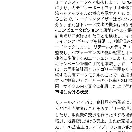
ォーマンスデータへと転換します。
CP
により、カテゴリーポートフォリオ全体
沿ったアップセルの機会を示すとともに
ることで、マーチャンダイザーはどのベ
分か、またはトレード支出の機会は何か
- コンピュータビジョン：
店舗レベルで展
計画通りに実行されたことを検証し、キ
ライアンス ギャップを解消し、検証済み
ードバックします。
リテールメディア エ
監視し、パフォーマンスの低い配置とオー
律的に準備するAIエージェントにより、
キャンペーン管理の手間を削減します。
は、共同事業計画とカテゴリー管理をリ
続する共有データモデルのことで、品揃
アへの投資がカテゴリーの回転率と粗利
同一サイクル内で完全に把握した上で行
市場における状況
リテールメディアは、食料品小売業者に
んどの小売業者はこれをカテゴリー管理
したり、販促費の交渉を行ったりする場
増加、既存店における売上、または売場
ん。CPG広告主は、インプレッション