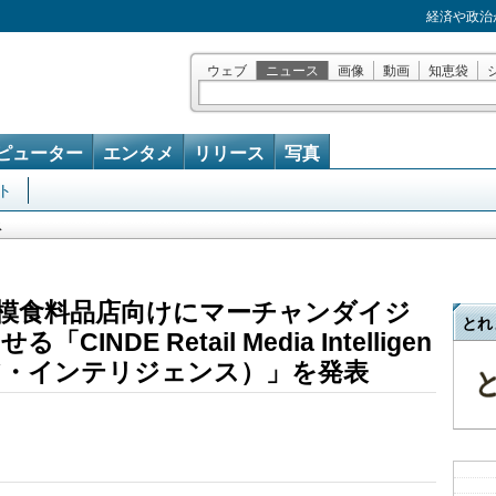
経済や政治
ウェブ
ニュース
画像
動画
知恵袋
ピューター
エンタメ
リリース
写真
ト
ス
・大規模食料品店向けにマーチャンダイジ
とれ
DE Retail Media Intelligen
ア・インテリジェンス）」を発表