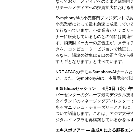
なっており、メディアへの支出と店舗内
リテールメディアへの投資拡大における
SymphonyAIの小売部門プレジデン
小売業者にとって最も急速に成長してい
で行なっています。小売業者がカテゴリ
ナーに販売しているものとの間には関連性が
す。消費財メーカーの広告主が、メディ
きを、コンピュータービジョンで検証し
るなら、議論の対象は支出の正当化から
すカギとなります」と述べています。
NRF APACのデモやSymphonyAI
い。また、SymphonyAIは、本展示会
BIG Ideasセッション — 6月3日（水
パーセンターのグループ最高デジタル技術
タイランドのマネージングディレクターであ
あるマニッシュ・チョーダリーとともに
ついて議論します。これは、アジア太平
ジタルインフラを再構築しているかを示
エキスポツアー ― 生成AIによる顧客エ