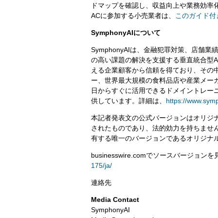
ドマップを確認し、収益向上や業務効率化
ACに参加する小売業者は、
このガイド付
SymphonyAIについて
SymphonyAIは、金融犯罪対策、店
の高い課題の解決を支援する垂直統合型A
える企業顧客から信頼を得ており、その中
ー、世界最大規模の食料品店や産業メーカー
日からすぐに活用できるドメイントレー
供しています。詳細は、
https://www.sym
本記者発表文の公式バージョンはオリジ
されたものであり、法的効力を持ちませ
有する唯一のバージョンであるオリジナ
businesswire.comでソースバージョン
175/ja/
連絡先
Media Contact
SymphonyAI