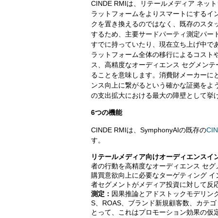
CINDE RMIは、リテールメディア ネ
ラットフォームをよりスマートにするイ
クを置き換えるのではなく、既存のスタ
するため、主要サードパーティ測定パー
すでに持っていたり、現在立ち上げ中で
ラットフォーム全体の移行によるコストや
ス、高精度なオーディエンス セグメン
ることを意味します。消費財メーカーに
ンス向上に繋がるという確かな証拠をよ
の支出拡大における最大の障壁として挙
6つの機能
CINDE RMIは、SymphonyAIの既存の
CI
す。
リテールメディア向けオーディエンスイ
者の行動を高精度なオーディエンス セ
購買意欲向上に必要なターゲティング 
者セグメントがメディア投資に対して反
測定：
因果推論とアドストックモデリング
S、ROAS、ブランド新規顧客数、カテ
とって、これはプロモーション効果の仮