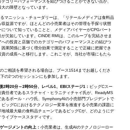
カテゴリーパフォーマンスを結びつけることができない点が、
最大の障壁となっています。
トであるマニッシュ・チョーダリーは、「リテールメディアは食料品
る収益源ですが、ほとんどの小売業者はその管理を手探り状態
ーについて知っていることと、メディアバイヤーがCPGパート
欠如しています。CINDE RMIは、このループを完結させま
アへの投資と店舗でのカテゴリーのパフォーマンスとの結びつ
、因果関係に基づく増分効果で測定することで正確に把握でき
投資の成長へと移行します。これこそが、当社が市場にもたら
チームとのご相談を希望される場合は、ブース1514までお越しくださ
で以下の2つのセッションにも参加します。
）午後2時20分～2時50分、レベル1、EBIステージ1：
ビッグCスー
責任者であるスラチャイ・ヒラニティチャイ氏が、ReadyMS
るポール・ハウ氏、SymphonyAIの小売部門プレジデントで
、ビッグCにおけるテクノロジー変革を推進する小売業の課題に
洋地域最大級の食料品チェーンであるビッグCが、どのようにデ
すライブケーススタディです。
ンゲージメントの向上：
小売業者は、生成AIのテクノロジーロー