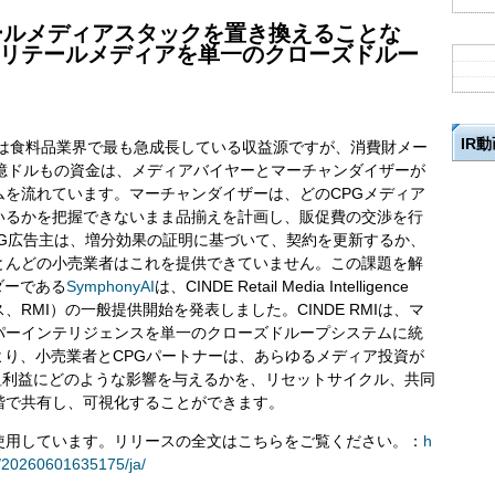
リテールメディアスタックを置き換えることな
リテールメディアを単一のクローズドルー
IR
ィアは食料品業界で最も急成長している収益源ですが、消費財メー
十億ドルもの資金は、メディアバイヤーとマーチャンダイザーが
ムを流れています。マーチャンダイザーは、どのCPGメディア
いるかを把握できないまま品揃えを計画し、販促費の交渉を行
PG広告主は、増分効果の証明に基づいて、契約を更新するか、
とんどの小売業者はこれを提供できていません。この課題を解
ダーである
SymphonyAI
は、CINDE Retail Media Intelligence
RMI）の一般提供開始を発表しました。CINDE RMIは、マ
パーインテリジェンスを単一のクローズドループシステムに統
より、小売業者とCPGパートナーは、あらゆるメディア投資が
粗利益にどのような影響を与えるかを、リセットサイクル、共同
階で共有し、可視化することができます。
使用しています。リリースの全文はこちらをご覧ください。：
h
/20260601635175/ja/