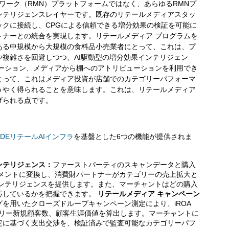
ットワーク（RMN）プラットフォームではなく、あらゆるRMNプ
ンテリジェンスレイヤーです。既存のリテールメディアスタッ
ックに接続し、CPGによる信頼できる増分効果の検証を可能に
トナーとの統合を実現します。リテールメディア プログラムを
ある中規模から大規模の食料品小売業者にとって、これは、プ
複雑さを回避しつつ、AI駆動型の増分効果インテリジェン
テーション、メディアから棚へのアトリビューションを利用でき
とって、これはメディア投資が店舗でのカテゴリーパフォーマ
うやく得られることを意味します。これは、リテールメディア
げられる点です。
NDEリテールAIインフラ
を基盤とした6つの機能が提供されま
ンテリジェンス：
ファーストパーティのスキャンデータと購入
グメントに変換し、消費財パートナーがカテゴリーの売上拡大と
インテリジェンスを提供します。また、マーチャントはどの購入
応しているかを把握できます。
リテールメディア キャンペーン
を用いたクローズドループキャンペーン測定により、iROA
ゴリー新規顧客数、顧客生涯価値を算出します。マーチャントに
定に基づく支出交渉を、検証済みで監査可能なカテゴリーパフ