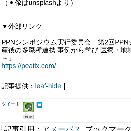
（画像はunsplashより）
▼外部リンク
PPNシンポジウム実行委員会「第2回PP
産後の多職種連携 事例から学び 医療・地
～」
https://peatix.com/
記事提供：
leaf-hide
｜
ツイート
記事引用：
アメーバ？
ブックマー