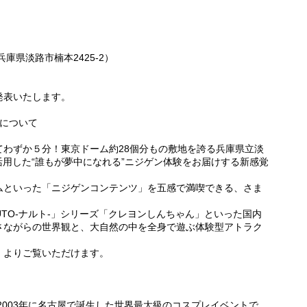
庫県淡路市楠本2425-2）
発表いたします。
」について
てわずか５分！東京ドーム約28個分もの敷地を誇る兵庫県立淡
活用した“誰もが夢中になれる”ニジゲン体験をお届けする新感覚
ムといった「ニジゲンコンテンツ」を五感で満喫できる、さま
。
UTO-ナルト-」シリーズ「クレヨンしんちゃん」といった国内
さながらの世界観と、大自然の中を全身で遊ぶ体験型アトラク
）よりご覧いただけます。
2003年に名古屋で誕生した世界最大級のコスプレイベントで