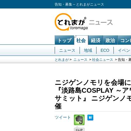
告知・募集 – とれまがニュース
トップ
社会
経済
政治
コン
ニュース
地域
ECO
イベン
とれまが
>
ニュース
>
社会ニュース
> 告知・
ニジゲンノモリを会場に
『淡路島COSPLAY ～ア
サミット』 ニジゲンノモ
催
ツイート