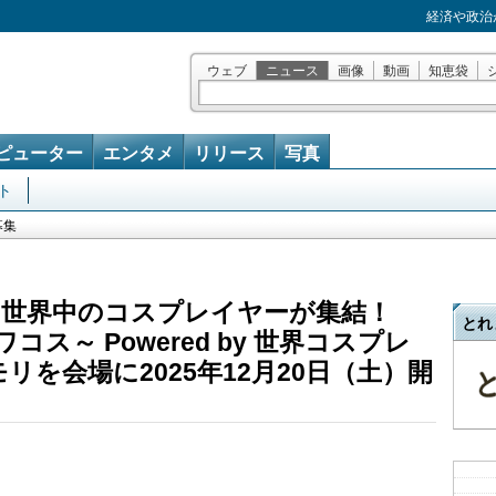
経済や政治
ウェブ
ニュース
画像
動画
知恵袋
ピューター
エンタメ
リリース
写真
ト
募集
世界中のコスプレイヤーが集結！
とれ
ワコス～ Powered by 世界コスプレ
リを会場に2025年12月20日（土）開