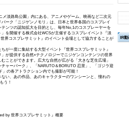
アニメ淡路島公園」内にある、アニメやゲーム、映画など二次元
メパーク「ニジゲンノモリ」は、日本と世界各国のコスプレイ
テンツの認知拡大を目的とし、毎年No,1のコスプレーヤーを
ト」を開催する株式会社WCSが主催するコスプレイベント『淡
IR
ed by 世界コスプレサミット』のイベント会場として協力することが
たちが一度に集結する大型イベント『世界コスプレサミット』
リ」が提供する自然×テクノロジーでニジゲンコンテンツの世界
しむことができます。広大な自然が広がる「大きな芝生広場」
ャーパーク」、「NARUTO＆BORUTO 忍里」、「ゴジラ迎
ンド」の各アトラクション内でも撮影が可能！
きない、あの作品、あのキャラクターのワンシーンと、憧れの
もう！
ered by 世界コスプレサミット』概要