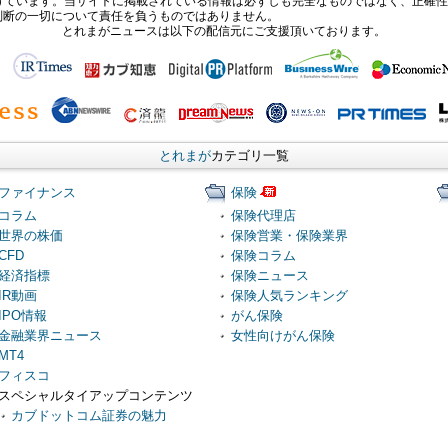
報提供を受けています。当サイトに掲載されている情報は必ずしも完全なものではなく、正
判断の一切について責任を負うものではありません。
とれまがニュースは以下の配信元にご支援頂いております。
とれまが
カテゴリ一覧
ファイナンス
保険
コラム
保険代理店
世界の株価
保険営業・保険業界
CFD
保険コラム
経済指標
保険ニュース
IR動画
保険人気ランキング
IPO情報
がん保険
金融業界ニュース
女性向けがん保険
MT4
フィスコ
スペシャルタイアップコンテンツ
カブドットコム証券の魅力