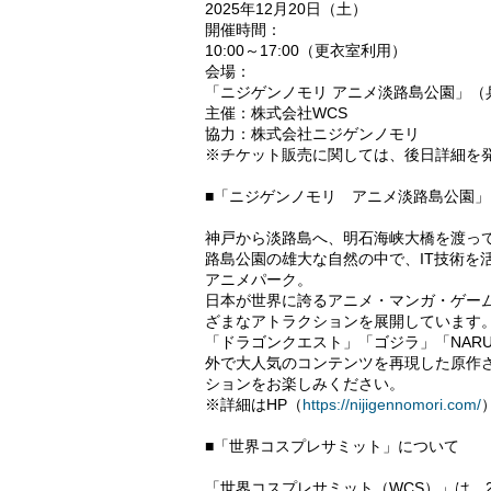
2025年12月20日（土）
開催時間：
10:00～17:00（更衣室利用）
会場：
「ニジゲンノモリ アニメ淡路島公園」（兵
主催：株式会社WCS
協力：株式会社ニジゲンノモリ
※チケット販売に関しては、後日詳細を
■「ニジゲンノモリ アニメ淡路島公園
神戸から淡路島へ、明石海峡大橋を渡っ
路島公園の雄大な自然の中で、IT技術を
アニメパーク。
日本が世界に誇るアニメ・マンガ・ゲー
ざまなアトラクションを展開しています
「ドラゴンクエスト」「ゴジラ」「NAR
外で大人気のコンテンツを再現した原作
ションをお楽しみください。
※詳細はHP（
https://nijigennomori.com/
■「世界コスプレサミット」について
「世界コスプレサミット（WCS）」は、