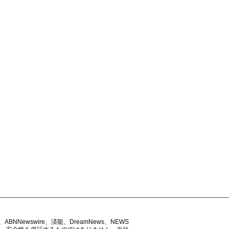
ABNNewswire、済龍、DreamNews、NEWS