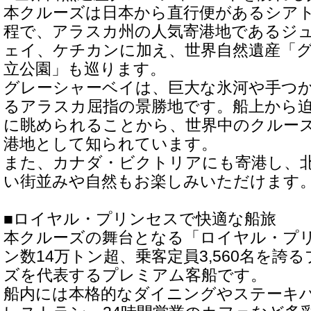
本クルーズは日本から直行便があるシアト
程で、アラスカ州の人気寄港地であるジ
ェイ、ケチカンに加え、世界自然遺産「
立公園」も巡ります。
グレーシャーベイは、巨大な氷河や手つ
るアラスカ屈指の景勝地です。船上から
に眺められることから、世界中のクルー
港地として知られています。
また、カナダ・ビクトリアにも寄港し、
い街並みや自然もお楽しみいただけます
■ロイヤル・プリンセスで快適な船旅
本クルーズの舞台となる「ロイヤル・プ
ン数14万トン超、乗客定員3,560名を誇
ズを代表するプレミアム客船です。
船内には本格的なダイニングやステーキ