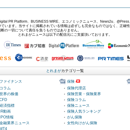
PR Platform、BUSINESS WIRE、エコノミックニュース、News2u、@Press、
報提供を受けています。当サイトに掲載されている情報は必ずしも完全なものではなく、正
判断の一切について責任を負うものではありません。
とれまがニュースは以下の配信元にご支援頂いております。
とれまが
カテゴリ一覧
ファイナンス
保険
コラム
保険代理店
世界の株価
保険営業・保険業界
CFD
保険コラム
経済指標
保険ニュース
IR動画
保険人気ランキング
IPO情報
がん保険
金融業界ニュース
女性向けがん保険
MT4