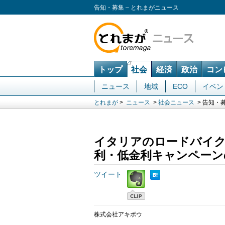
告知・募集 – とれまがニュース
トップ
社会
経済
政治
コン
ニュース
地域
ECO
イベン
とれまが
>
ニュース
>
社会ニュース
> 告知・
イタリアのロードバイク
利・低金利キャンペーン
ツイート
株式会社アキボウ