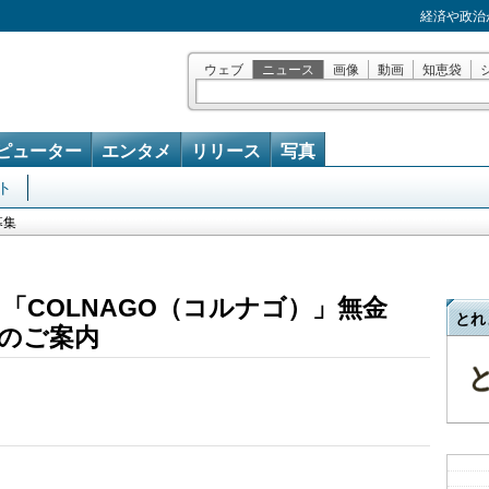
経済や政治
ウェブ
ニュース
画像
動画
知恵袋
ピューター
エンタメ
リリース
写真
ト
募集
「COLNAGO（コルナゴ）」無金
とれ
のご案内