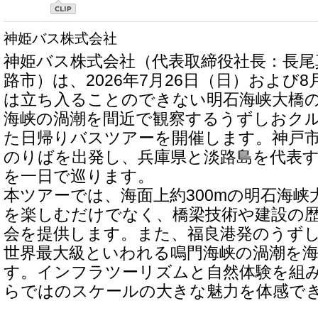
神姫バス株式会社
神姫バス株式会社（代表取締役社長：長尾
路市）は、2026年7月26日（日）および
は立ち入ることのできない明石海峡大橋
海峡の渦潮を間近で観察するうずしおク
た日帰りバスツアーを開催します。神戸
のりばを出発し、兵庫県と淡路島を代表
を一日で巡ります。
本ツアーでは、海面上約300mの明石海峡
を楽しむだけでなく、橋梁技術や建設の
会を提供します。また、福良港発のうず
世界最大級といわれる鳴門海峡の渦潮を
す。インフラツーリズムと自然体験を組
らではのスケールの大きな魅力を体感で