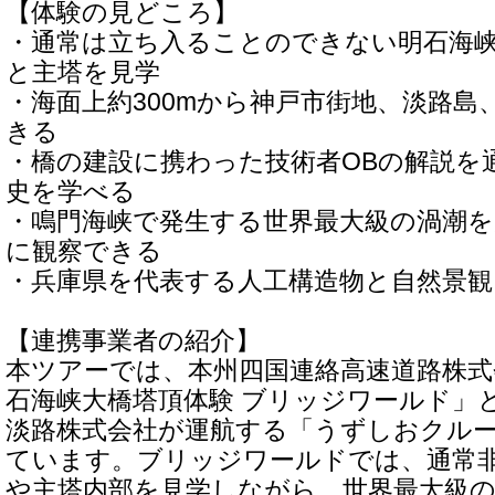
【体験の見どころ】
・通常は立ち入ることのできない明石海
と主塔を見学
・海面上約300mから神戸市街地、淡路島
きる
・橋の建設に携わった技術者OBの解説を
史を学べる
・鳴門海峡で発生する世界最大級の渦潮を
に観察できる
・兵庫県を代表する人工構造物と自然景
【連携事業者の紹介】
本ツアーでは、本州四国連絡高速道路株式
石海峡大橋塔頂体験 ブリッジワールド」
淡路株式会社が運航する「うずしおクル
ています。ブリッジワールドでは、通常
や主塔内部を見学しながら、世界最大級