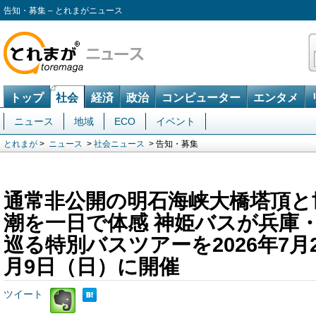
告知・募集 – とれまがニュース
トップ
社会
経済
政治
コンピューター
エンタメ
ニュース
地域
ECO
イベント
とれまが
>
ニュース
>
社会ニュース
> 告知・募集
通常非公開の明石海峡大橋塔頂と
潮を一日で体感 神姫バスが兵庫
巡る特別バスツアーを2026年7月
月9日（日）に開催
ツイート