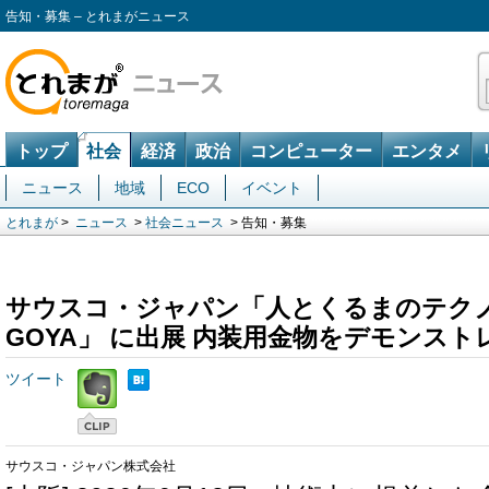
告知・募集 – とれまがニュース
トップ
社会
経済
政治
コンピューター
エンタメ
ニュース
地域
ECO
イベント
とれまが
>
ニュース
>
社会ニュース
> 告知・募集
サウスコ・ジャパン「人とくるまのテクノロジ
GOYA」 に出展 内装用金物をデモンス
ツイート
サウスコ・ジャパン株式会社