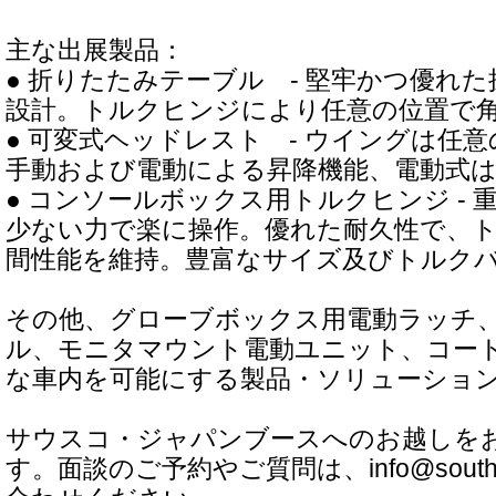
主な出展製品：
● 折りたたみテーブル - 堅牢かつ優れ
設計。トルクヒンジにより任意の位置で
● 可変式ヘッドレスト - ウイングは任
手動および電動による昇降機能、電動式
● コンソールボックス用トルクヒンジ -
少ない力で楽に操作。優れた耐久性で、
間性能を維持。豊富なサイズ及びトルク
その他、グローブボックス用電動ラッチ
ル、モニタマウント電動ユニット、コー
な車内を可能にする製品・ソリューショ
サウスコ・ジャパンブースへのお越しを
す。面談のご予約やご質問は、info@south