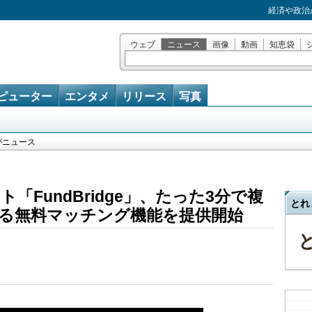
経済や政治
ウェブ
ニュース
画像
動画
知恵袋
ピューター
エンタメ
リリース
写真
がニュース
FundBridge」、たった3分で複
とれ
る無料マッチング機能を提供開始