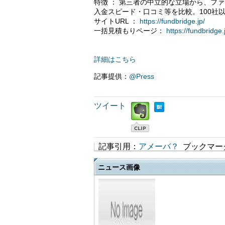
特徴 ： 第三者の中立的な立場から、フ
入金スピード・口コミ等を比較。100社
サイトURL ：
https://fundbridge.jp/
一括見積もりページ：
https://fundbridge.
詳細はこちら
記事提供：
@Press
ツイート
記事引用：
アメーバ？
ブックマー
ニュース画像