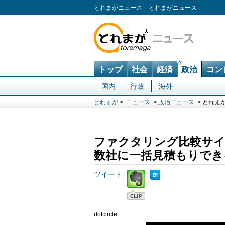
とれまがニュース – とれまがニュース
トップ
社会
経済
政治
コン
国内
行政
海外
とれまが
>
ニュース
>
政治ニュース
> とれま
ファクタリング比較サイト「
数社に一括見積もりでき
ツイート
dotcircle