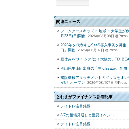
関連ニュース
フロムアースキッズ × 地域 × 大学生が
月23日(日)開催
2026年08月08日 @Press
2026年を代表するSaaS導入事例を募集 「SU
口」開催
2026年08月07日 @Press
夏休みを“チャンス”に！大阪のLIFIX BEA
岡山県里庄町出身の千里-chisato-、新曲「
建設機械アタッチメントのグッズをオンラ
が8月オープン
2026年08月07日 @Press
とれまがファイナンス新着記事
デイトレ注目銘柄
8/7の相場見通しと重要イベント
デイトレ注目銘柄