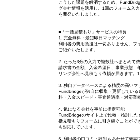
こうした課題を解消するため、FundBri
グ会社情報を活用し、1回のフォーム入
を開発いたしました。
■「一括見積もり」サービスの特長
1. 完全無料・最短即日マッチング
利用者の費用負担は一切ありません。フ
ご紹介いたします。
2. たった3分の入力で複数社へまとめて
請求書の金額、入金希望日、事業形態、
リング会社へ見積もり依頼が届きます。
3. 独自データベースによる精度の高いマ
FundBridgeが独自に収集・更新して
料・入金スピード・審査通過率・対応業
4. 気になる会社を事前に指定可能
FundBridgeのサイト上で比較・検
括見積もりフォームに引き継ぐことがで
も対応しています。
5. 利用者の口コミ・評判もあわせて確認