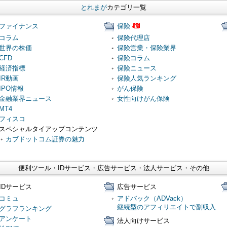
とれまが
カテゴリ一覧
ファイナンス
保険
コラム
保険代理店
世界の株価
保険営業・保険業界
CFD
保険コラム
経済指標
保険ニュース
IR動画
保険人気ランキング
IPO情報
がん保険
金融業界ニュース
女性向けがん保険
MT4
フィスコ
スペシャルタイアップコンテンツ
カブドットコム証券の魅力
便利ツール・IDサービス・広告サービス・法人サービス・その他
IDサービス
広告サービス
コミュ
アドバック（ADVack）
継続型のアフィリエイトで副収入
グラフランキング
アンケート
法人向けサービス