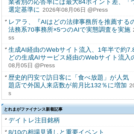
業者別の応答率には最大84ポイント差、「
選定基準に
2026年08月06日 @Press
レアラ、『AIはどの法律事務所を推薦する
法務系70事務所×5つのAIで実態調査を実施
ss
生成AI経由のWebサイト流入、1年半で約7.8
どの生成AIサービス経由のWebサイト流入
08月05日 @Press
歴史的円安で訪日客に「食べ放題」が人気
題店で外国人来店数が前月比132％に増加
2
s
とれまがファイナンス新着記事
デイトレ注目銘柄
8/10の相場見通しと重要イベント