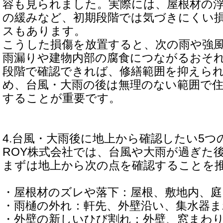
容も見られました。実際には、屋根材の
の緩みなど、初期段階では気づきにくい
スもあります。
こうした損傷を放置すると、次の雨や強
雨漏りや建物内部の腐食につながるおそ
段階で確認できれば、修繕範囲を抑えら
め、台風・大雨の後は無理のない範囲で
することが重要です。
4.台風・大雨後に地上から確認したい5つ
ROY株式会社では、台風や大雨が過ぎた
まずは地上から次の点を確認することを
・屋根材のズレや落下：屋根、敷地内、
・雨樋の外れ：軒先、外壁沿い、集水器ま
・外壁の新しいひび割れ：外壁、窓まわ