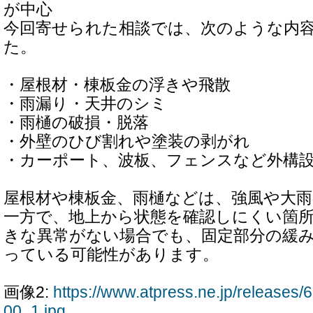
が中心
今回寄せられた相談では、次のような内
た。
・屋根材・棟板金の浮きや飛散
・雨漏り・天井のシミ
・雨樋の破損・脱落
・外壁のひび割れや塗装の剥がれ
・カーポート、波板、フェンスなど外構
屋根材や棟板金、雨樋などは、強風や大
一方で、地上から状態を確認しにくい箇
きな異常がない場合でも、固定部分の緩
っている可能性があります。
画像2:
https://www.atpress.ne.jp/release
00_1.jpg