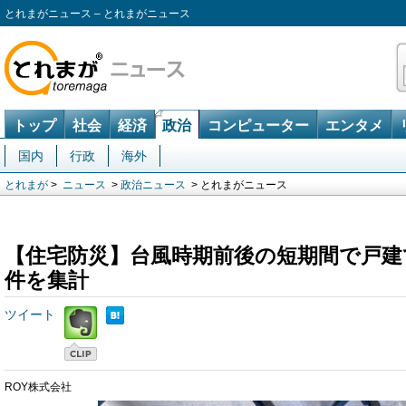
とれまがニュース – とれまがニュース
トップ
社会
経済
政治
コンピューター
エンタメ
国内
行政
海外
とれまが
>
ニュース
>
政治ニュース
> とれまがニュース
【住宅防災】台風時期前後の短期間で戸建て
件を集計
ツイート
ROY株式会社