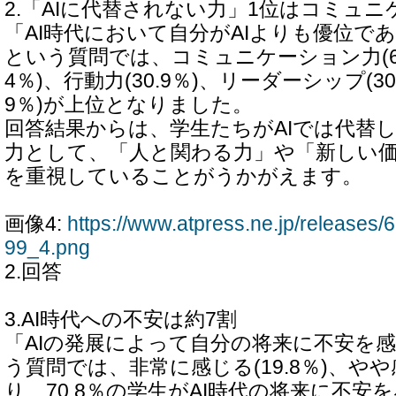
2.「AIに代替されない力」1位はコミュ
「AI時代において自分がAIよりも優位で
という質問では、コミュニケーション力(60.
4％)、行動力(30.9％)、リーダーシップ(30.
9％)が上位となりました。
回答結果からは、学生たちがAIでは代替
力として、「人と関わる力」や「新しい
を重視していることがうかがえます。
画像4:
https://www.atpress.ne.jp/release
99_4.png
2.回答
3.AI時代への不安は約7割
「AIの発展によって自分の将来に不安を
う質問では、非常に感じる(19.8％)、やや感
り、70.8％の学生がAI時代の将来に不