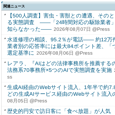
関連ニュース
【500人調査】害虫・害獣との遭遇、その
る実態調査 ――「24時間対応の駆除業者」
知らなかった――
2026年08月07日 @Press
水道修理の相談、95.2％が電話―― 約1
業者別の応答率には最大84ポイント差、「
選定基準に
2026年08月06日 @Press
レアラ、『AIはどの法律事務所を推薦する
法務系70事務所×5つのAIで実態調査を実施
ss
生成AI経由のWebサイト流入、1年半で約7.8
どの生成AIサービス経由のWebサイト流入
08月05日 @Press
歴史的円安で訪日客に「食べ放題」が人気