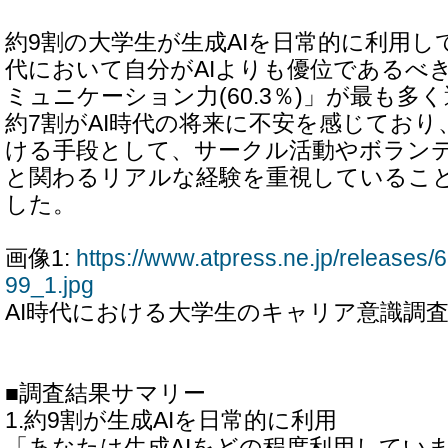
約9割の大学生が生成AIを日常的に利用し
代において自分がAIよりも優位であるべ
ミュニケーション力(60.3％)」が最も多
約7割がAI時代の将来に不安を感じてお
ける手段として、サークル活動やボラン
と関わるリアルな経験を重視しているこ
した。
画像1:
https://www.atpress.ne.jp/release
99_1.jpg
AI時代における大学生のキャリア意識調
■調査結果サマリー
1.約9割が生成AIを日常的に利用
「あなたは生成AIをどの程度利用してい