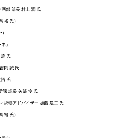
部 部長 村上 潤 氏
 裕 氏）
〜）
ンネ』
篤 氏
吉岡 誠 氏
悟 氏
 課長 矢部 怜 氏
 統轄アドバイザー 加藤 建二 氏
 裕 氏）