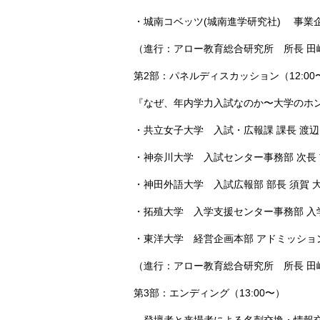
・城南コベッツ(城南進学研究社) 事業企画
（進行：アロー教育総合研究所 所長 田嶋
第2部：パネルディスカッション（12:00
『なぜ、年内学力入試なのか〜大学のホ
・共立女子大学 入試・広報課 課長 渡辺 
・神奈川大学 入試センター事務部 次長 
・神田外語大学 入試広報部 部長 須賀 大
・拓殖大学 入学支援センター事務部 入学課
・東洋大学 経営企画本部 アドミッション
（進行：アロー教育総合研究所 所長 田嶋
第3部：エンディング（13:00〜）