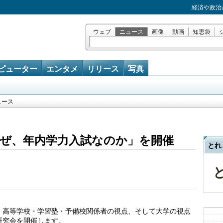
経済や政治
ウェブ
ニュース
画像
動画
知恵袋
ピューター
エンタメ
リリース
写真
ュース
「なぜ、年内学力入試なのか」を開催
とれ
、高等学校・学習塾・予備校関係者の視点、そして大学の視点
研究会を開催します。