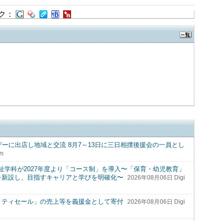
ク：
ザーに出店し地域と交流 8月7～13日に三日相撲後援会の一員とし
rm
学科が2027年度より「コース制」を導入〜「保育・幼児教育」
を新設し、目指すキャリアと学びを明確化〜
2026年08月06日 Digi
リティセール」の売上等を義援金として寄付
2026年08月06日 Digi