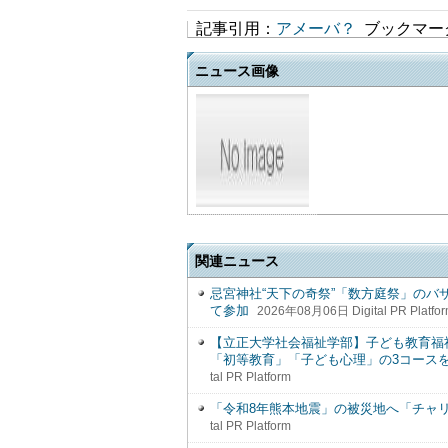
記事引用：
アメーバ？
ブックマー
ニュース画像
関連ニュース
忌宮神社“天下の奇祭”「数方庭祭」のバ
て参加
2026年08月06日 Digital PR Platfo
【立正大学社会福祉学部】子ども教育福祉
「初等教育」「子ども心理」の3コース
tal PR Platform
「令和8年熊本地震」の被災地へ「チャ
tal PR Platform