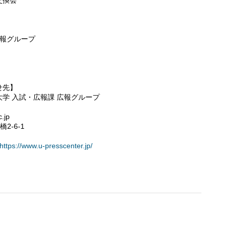
交換会
広報グループ
せ先】
学 入試・広報課 広報グループ
.jp
2-6-1
https://www.u-presscenter.jp/