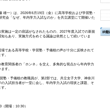
 雄一）は、2026年6月19日（金）に高等学校および学習塾・
7研究会「なぜ、年内学力入試なのか」を共立講堂にて開催いた
実施は一定の容認がなされたものの、2027年度入試での新規
IR
通知もあり、実施方式をめぐる議論は依然として続いていま
現場である高等学校・学習塾・予備校の声が十分に反映されて
ます。
つ教育関係者の「ホンネ」を交え、多角的な視点から年内学力
います。
学習塾・予備校の教職員が、第2部では、共立女子大学、神奈川
学の入試担当者が一堂に会し、年内学力入試の現状と課題、そ
ます。
00（開場：10:30）