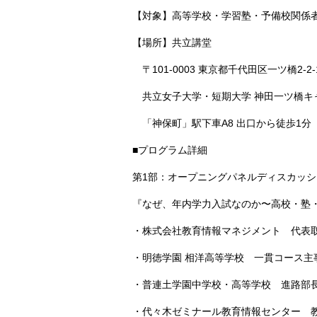
【対象】高等学校・学習塾・予備校関係
【場所】共立講堂
〒101-0003 東京都千代田区一ツ橋2-2-
共立女子大学・短期大学 神田一ツ橋キ
「神保町」駅下車A8 出口から徒歩1分
■プログラム詳細
第1部：オープニングパネルディスカッショ
『なぜ、年内学力入試なのか〜高校・塾
・株式会社教育情報マネジメント 代表取
・明徳学園 相洋高等学校 一貫コース主事
・普連土学園中学校・高等学校 進路部長 
・代々木ゼミナール教育情報センター 教