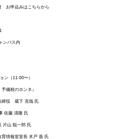
者 お申込みはこちらから
1
ャンパス内
ン（11:00〜）
・予備校のホンネ』
締役 蔵下 克哉 氏
 佐藤 清隆 氏
片山 聡一郎 氏
育情報室室長 木戸 葵 氏