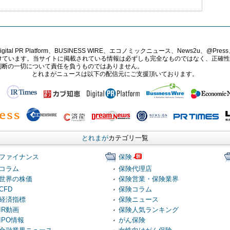
PR Platform、BUSINESS WIRE、エコノミックニュース、News2u、@Press、
報提供を受けています。当サイトに掲載されている情報は必ずしも完全なものではなく、正
判断の一切について責任を負うものではありません。
とれまがニュースは以下の配信元にご支援頂いております。
とれまが
カテゴリ一覧
ファイナンス
保険
コラム
保険代理店
世界の株価
保険営業・保険業界
CFD
保険コラム
経済指標
保険ニュース
IR動画
保険人気ランキング
IPO情報
がん保険