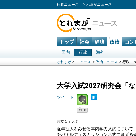
行政ニュース – とれまがニュース
トップ
社会
経済
政治
コン
国内
行政
海外
とれまが
>
ニュース
>
政治ニュース
> 行政ニ
大学入試2027研究会
ツイート
共立女子大学
近年拡大をみせる年内学力入試について
をパネルディスカッション形式で論ずる