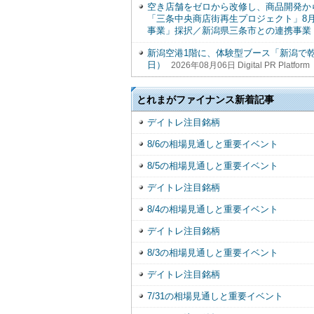
空き店舗をゼロから改修し、商品開発か
「三条中央商店街再生プロジェクト」8
事業」採択／新潟県三条市との連携事業
新潟空港1階に、体験型ブース「新潟で乾
日）
2026年08月06日 Digital PR Platform
とれまがファイナンス新着記事
デイトレ注目銘柄
8/6の相場見通しと重要イベント
8/5の相場見通しと重要イベント
デイトレ注目銘柄
8/4の相場見通しと重要イベント
デイトレ注目銘柄
8/3の相場見通しと重要イベント
デイトレ注目銘柄
7/31の相場見通しと重要イベント