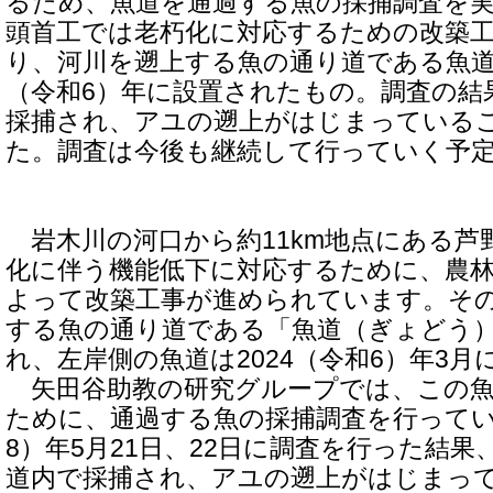
るため、魚道を通過する魚の採捕調査を
頭首工では老朽化に対応するための改築
り、河川を遡上する魚の通り道である魚道（
（令和6）年に設置されたもの。調査の結
採捕され、アユの遡上がはじまっている
た。調査は今後も継続して行っていく予
岩木川の河口から約11km地点にある芦
化に伴う機能低下に対応するために、農
よって改築工事が進められています。そ
する魚の通り道である「魚道（ぎょどう
れ、左岸側の魚道は2024（令和6）年3
矢田谷助教の研究グループでは、この魚
ために、通過する魚の採捕調査を行っていま
8）年5月21日、22日に調査を行った結
道内で採捕され、アユの遡上がはじまっ