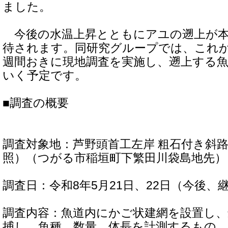
ました。
今後の水温上昇とともにアユの遡上が本
待されます。同研究グループでは、これか
週間おきに現地調査を実施し、遡上する
いく予定です。
■調査の概要
調査対象地：芦野頭首工左岸 粗石付き斜
照）（つがる市稲垣町下繁田川袋島地先）
調査日：令和8年5月21日、22日（今後、
調査内容：魚道内にかご状建網を設置し、
捕し、魚種、数量、体長を計測するもの。