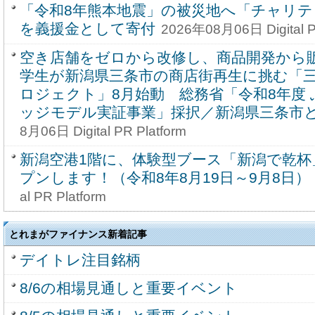
「令和8年熊本地震」の被災地へ「チャリ
を義援金として寄付
2026年08月06日 Digital P
空き店舗をゼロから改修し、商品開発から
学生が新潟県三条市の商店街再生に挑む「
ロジェクト」8月始動 総務省「令和8年度
ッジモデル実証事業」採択／新潟県三条市
8月06日 Digital PR Platform
新潟空港1階に、体験型ブース「新潟で乾杯
プンします！（令和8年8月19日～9月8日）
al PR Platform
とれまがファイナンス新着記事
デイトレ注目銘柄
8/6の相場見通しと重要イベント