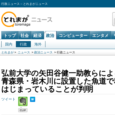
行政ニュース – とれまがニュース
トップ
社会
経済
政治
コンピューター
エンタメ
国内
行政
海外
とれまが
>
ニュース
>
政治ニュース
> 行政ニュース
弘前大学の矢田谷健一助教らによ
青森県・岩木川に設置した魚道で
はじまっていることが判明
ツイート