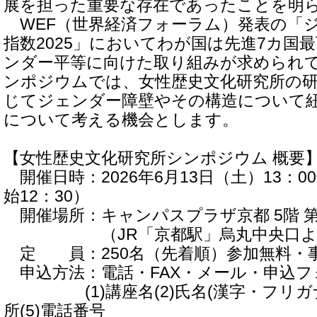
展を担った重要な存在であったことを明
WEF（世界経済フォーラム）発表の「
指数2025」においてわが国は先進7カ国
ンダー平等に向けた取り組みが求められ
ンポジウムでは、女性歴史文化研究所の
じてジェンダー障壁やその構造について
について考える機会とします。
【女性歴史文化研究所シンポジウム 概要
開催日時：2026年6月13日（土）13：00 -
始12：30）
開催場所：キャンパスプラザ京都 5階 第
（JR「京都駅」烏丸中央口より
定 員：250名（先着順）参加無料・
申込方法：電話・FAX・メール・申込フ
(1)講座名(2)氏名(漢字・フリガナ)(
所(5)電話番号