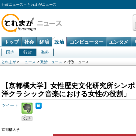
行政ニュース – とれまがニュース
トップ
社会
経済
政治
コンピューター
エンタメ
国内
行政
海外
とれまが
>
ニュース
>
政治ニュース
> 行政ニュース
【京都橘大学】女性歴史文化研究所シンポ
洋クラシック音楽における女性の役割」
ツイート
京都橘大学