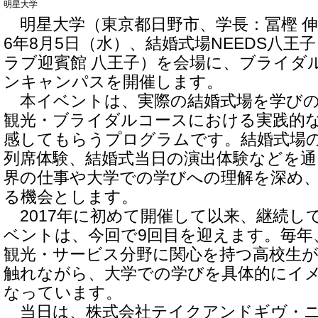
明星大学
明星大学（東京都日野市、学長：冨樫 伸
6年8月5日（水）、結婚式場NEEDS八王
ラブ迎賓館 八王子）を会場に、ブライダ
ンキャンパスを開催します。
本イベントは、実際の結婚式場を学びの
観光・ブライダルコースにおける実践的
感してもらうプログラムです。結婚式場
列席体験、結婚式当日の演出体験などを
界の仕事や大学での学びへの理解を深め
る機会とします。
2017年に初めて開催して以来、継続し
ベントは、今回で9回目を迎えます。毎年
観光・サービス分野に関心を持つ高校生
触れながら、大学での学びを具体的にイ
なっています。
当日は、株式会社テイクアンドギヴ・ニ