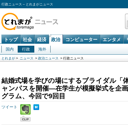
行政ニュース – とれまがニュース
トップ
社会
経済
政治
コンピューター
エンタメ
国内
行政
海外
とれまが
>
ニュース
>
政治ニュース
> 行政ニュース
結婚式場を学びの場にするブライダル「
ャンパスを開催―在学生が模擬挙式を企
グラム、今回で9回目
ツイート