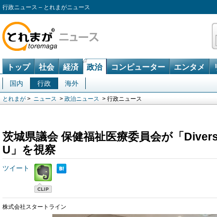
行政ニュース – とれまがニュース
トップ
社会
経済
政治
コンピューター
エンタメ
国内
行政
海外
とれまが
>
ニュース
>
政治ニュース
> 行政ニュース
茨城県議会 保健福祉医療委員会が「Diverse Vi
U」を視察
ツイート
株式会社スタートライン