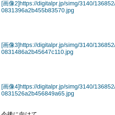
[画像2]https://digitalpr.jp/simg/3140/1368
0831396a2b455b83570.jpg
[画像3]https://digitalpr.jp/simg/3140/136
0831486a2b45647c110.jpg
[画像4]https://digitalpr.jp/simg/3140/136
0831526a2b456849a65.jpg
今後に向けて