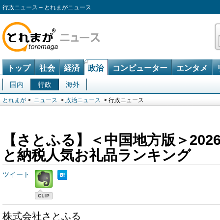
行政ニュース – とれまがニュース
トップ
社会
経済
政治
コンピューター
エンタメ
国内
行政
海外
とれまが
>
ニュース
>
政治ニュース
> 行政ニュース
【さとふる】＜中国地方版＞202
と納税人気お礼品ランキング
ツイート
株式会社さとふる