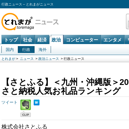
行政ニュース – とれまがニュース
トップ
社会
経済
政治
コンピューター
エンタメ
国内
行政
海外
とれまが
>
ニュース
>
政治ニュース
> 行政ニュース
【さとふる】＜九州・沖縄版＞20
さと納税人気お礼品ランキング
ツイート
株式会社さとふる