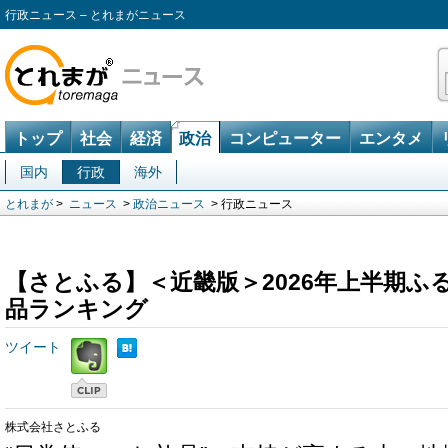
行政ニュース – とれまがニュース
トップ
社会
経済
政治
コンピューター
エンタメ
国内
行政
海外
とれまが
>
ニュース
>
政治ニュース
> 行政ニュース
【さとふる】＜近畿版＞2026年上半期ふ
品ランキング
ツイート
株式会社さとふる