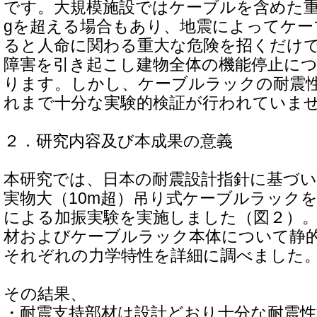
です。大規模施設ではケーブルを含めた重量
gを超える場合もあり、地震によってケー
ると人命に関わる重大な危険を招くだけ
障害を引き起こし建物全体の機能停止に
ります。しかし、ケーブルラックの耐震
れまで十分な実験的検証が行われていま
２．研究内容及び本成果の意義
本研究では、日本の耐震設計指針に基づ
実物大（10m超）吊り式ケーブルラック
による加振実験を実施しました（図２）
材およびケーブルラック本体について静
それぞれの力学特性を詳細に調べました
その結果、
・耐震支持部材は設計どおり十分な耐震