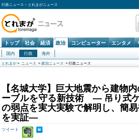
行政ニュース – とれまがニュース
トップ
社会
経済
政治
コンピューター
エンタメ
国内
行政
海外
とれまが
>
ニュース
>
政治ニュース
> 行政ニュース
【名城大学】巨大地震から建物内
ーブルを守る新技術 ― 吊り式
の弱点を実大実験で解明し、簡易
を実証―
ツイート