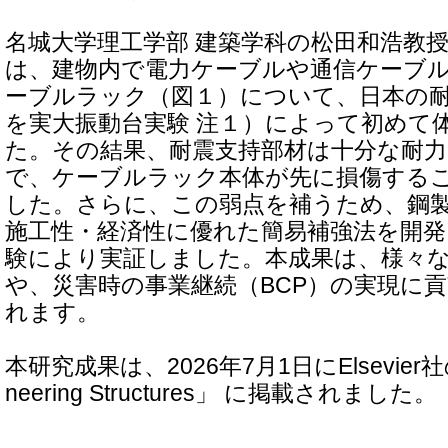
名城大学理工学部 建築学科の松田和浩教
は、建物内で電力ケーブルや通信ケーブ
ーブルラック（図１）について、日本の
を実大振動台実験 注１）によって初めて
た。その結果、耐震支持部材は十分な耐
で、ケーブルラック本体が先に損傷する
した。さらに、この弱点を補うため、鋼
施工性・経済性に優れた簡易補強法を開発
験により実証しました。本成果は、様々
や、災害時の事業継続（BCP）の実現に
れます。
本研究成果は、2026年7月1日にElsevier
neering Structures」 に掲載されました。