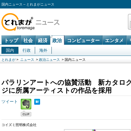
国内ニュース – とれまがニュース
トップ
社会
経済
政治
コンピューター
エンタメ
国内
行政
海外
とれまが
>
ニュース
>
政治ニュース
> 国内ニュース
パラリンアートへの協賛活動 新カタロ
ジに所属アーティストの作品を採用
ツイート
コイズミ照明株式会社