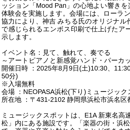
ッション「Mood Pan」の心地よい響き
体験会を実施します。会場には、ローランド
協力により、神吉 みちる氏のオリジナル
で感じられるエンボス印刷で仕上げたア
示します。
イベント名：見て、触れて、奏でる
～アートピアノと新感覚ハンド・パーカ
開催日時 ：2025年8月9日(土)10:30、11:30
50分)
※入場無料
会場 ：NEOPASA浜松(下り)ミュージッ
所在地 ：〒431-2102 静岡県浜松市浜名区
ミュージックスポットは、E1A 新東名高速道
松」内にある施設です。「楽器の街・浜