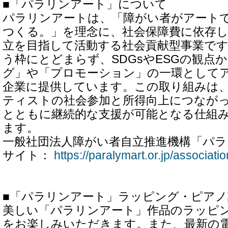
■「パラリンアート」について
パラリンアートは、「障がい者がアート
つくる。」を理念に、社会保障費に依存
立を目指して活動する社会貢献型事業で
う枠にとどまらず、SDGsやESGの観点
グ」や「プロモーション」の一環として
企業に提供しています。この取り組みは
ティストの社会参加と所得向上につなが
とともに継続的な支援が可能となる仕組
ます。
一般社団法人障がい者自立推進機構「パ
サイト：
https://paralymart.or.jp/associatio
■「パラリンアート」ラッピング・ピア
美しい「パラリンアート」作品のラッピ
をお楽しみいただきます。また、最新の