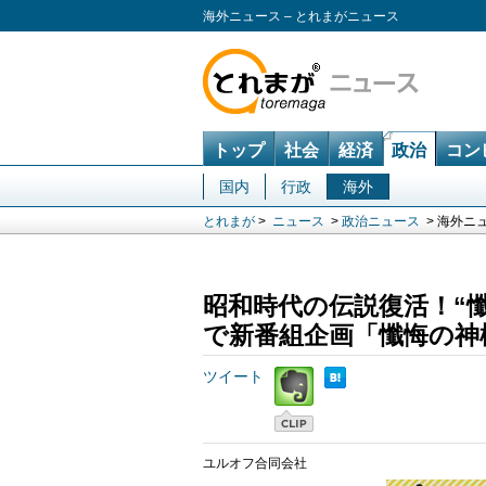
海外ニュース – とれまがニュース
トップ
社会
経済
政治
コン
国内
行政
海外
とれまが
>
ニュース
>
政治ニュース
> 海外ニ
昭和時代の伝説復活！“
で新番組企画「懺悔の神様
ツイート
ユルオフ合同会社