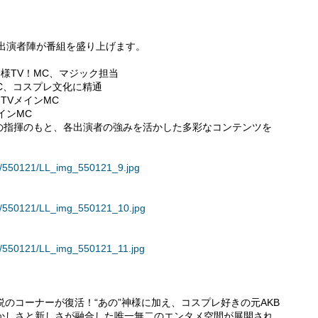
出演者陣が番組を盛り上げます。
様TV！MC、マジック担当
！MC、コスプレ文化に精通
TVメインMC
インMC
の指揮のもと、各出演者の強みを活かした多彩なコンテンツを
ses/550121/LL_img_550121_9.jpg
ses/550121/LL_img_550121_10.jpg
ses/550121/LL_img_550121_11.jpg
説のコーナーが復活！“あの”神様に加え、コスプレ好きの元AKB
懐かしさと新しさが融合した唯一無二のエンタメ空間が展開され