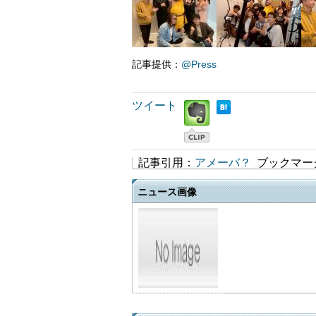
記事提供：
@Press
ツイート
記事引用：
アメーバ？
ブックマー
ニュース画像