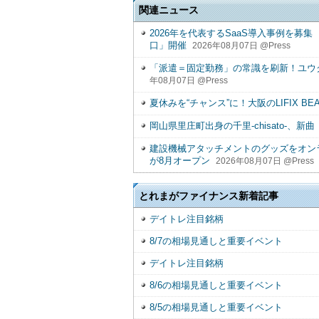
関連ニュース
2026年を代表するSaaS導入事例を募集 「SU
口」開催
2026年08月07日 @Press
「派遣＝固定勤務」の常識を刷新！ユウ
年08月07日 @Press
夏休みを“チャンス”に！大阪のLIFIX BEA
岡山県里庄町出身の千里-chisato-、新曲「
建設機械アタッチメントのグッズをオンラ
が8月オープン
2026年08月07日 @Press
とれまがファイナンス新着記事
デイトレ注目銘柄
8/7の相場見通しと重要イベント
デイトレ注目銘柄
8/6の相場見通しと重要イベント
8/5の相場見通しと重要イベント