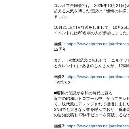
ユルオフ合同会社は、2025年10月21日
超える人気を博した伝説の「懺悔の神様
ました。
10月21日にTV放送をしまして、10月2
イベントには80名弱の人が参加しました
画像1:
https://www.atpress.ne.jp/releas
12周年
また、TV放送記念に合わせて、ユルオフTVの
とタレント山上あきのしんさんが、12周
画像2:
https://www.atpress.ne.jp/relea
TVポスター
■昭和の伝説が令和の時代に蘇る
近年の昭和レトロブーム中、かつてテレ
て、現代風にアレンジされて復活しまし
SNSでも大きな反響を呼んでおり、番組
の告知投稿も1万4千ビューを突破するな
画像3:
https://www.atpress.ne.jp/relea