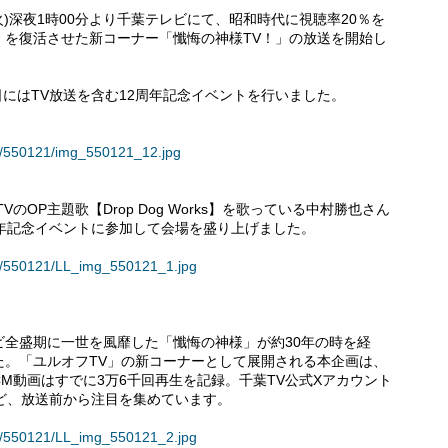
(火)深夜1時00分より千葉テレビにて、昭和時代に視聴率20％を
」を復活させた新コーナー「懺悔の神様TV！」の放送を開始し
5日にはTV放送を含む12周年記念イベントを行いました。
。
es/550121/img_550121_12.jpg
OP主題歌【Drop Dog Works】を歌っている中村勝也さん
年記念イベントに参加して会場を盛り上げました。
ses/550121/LL_img_550121_1.jpg
ビ全盛期に一世を風靡した「懺悔の神様」が約30年の時を経
た。「ユルオフTV」の新コーナーとして展開される本企画は、
CM動画はすでに3万6千回再生を記録。千葉TV公式Xアカウント
ど、放送前から注目を集めています。
ses/550121/LL_img_550121_2.jpg