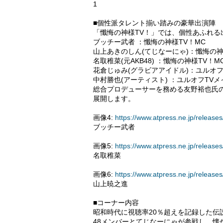
1
■個性派タレント揃い踏みの豪華出演陣
「懺悔の神様TV！」では、個性あふれる
ブッチー武者 ：懺悔の神様TV！MC
山上あきのしん(てじなーにゃ)：懺悔の神
名取稚菜(元AKB48) ：懺悔の神様TV
花倉じゅみ(グラビアアイドル)：ユルオフ
中村勝也(アーティスト) ：ユルオフTVメ
総合プロデューサーを務める友野裕也氏
展開します。
画像4:
https://www.atpress.ne.jp/relea
ブッチー武者
画像5:
https://www.atpress.ne.jp/relea
名取稚菜
画像6:
https://www.atpress.ne.jp/relea
山上暁之進
■コーナー内容
昭和時代に視聴率20％超えを記録した伝
48メンバーとてじなーにゃが参戦し、