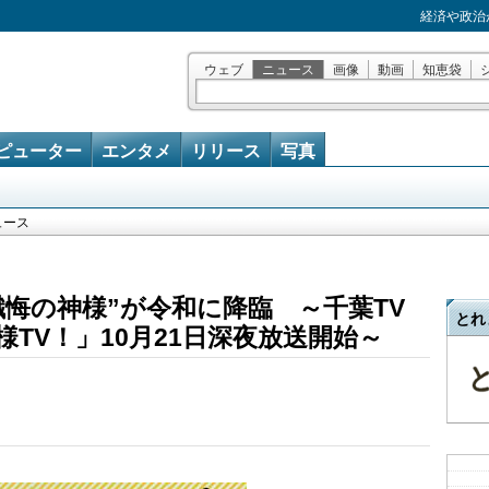
経済や政治
ウェブ
ニュース
画像
動画
知恵袋
ピューター
エンタメ
リリース
写真
ュース
懺悔の神様”が令和に降臨 ～千葉TV
とれ
TV！」10月21日深夜放送開始～