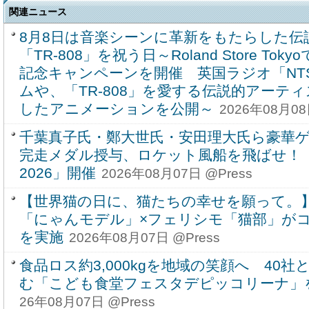
関連ニュース
8月8日は音楽シーンに革新をもたらした伝
「TR-808」を祝う日～Roland Store T
記念キャンペーンを開催 英国ラジオ「NT
ムや、「TR-808」を愛する伝説的アーテ
したアニメーションを公開～
2026年08月08
千葉真子氏・鄭大世氏・安田理大氏ら豪華
完走メダル授与、ロケット風船を飛ばせ！
2026」開催
2026年08月07日 @Press
【世界猫の日に、猫たちの幸せを願って。
「にゃんモデル」×フェリシモ「猫部」が
を実施
2026年08月07日 @Press
食品ロス約3,000kgを地域の笑顔へ 40
む「こども食堂フェスタデピッコリーナ」を9
26年08月07日 @Press