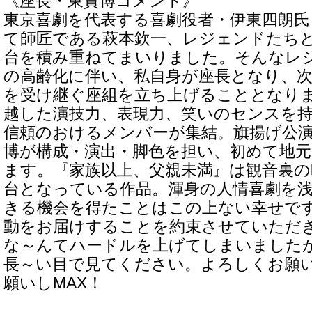
《座長・東貴博コメント》
東京喜劇を代表する喜劇役者・伊東四朗氏
て師匠である萩本欽一、レジェンドたち
台を積み重ねてまいりました。そんなレ
の高齢化に伴い、私自身が座長となり、次
を受け継ぐ座組を立ち上げることとなり
越した演技力、表現力、笑いのセンスを
信頼のおけるメンバーが集結。旗揚げ公
博が構成・演出・脚色を担い、初めて地元
ます。『家族以上、父親未満』は観音裏の
台となっている作品。渾身の人情喜劇を
きる機会を得たことはこの上ない幸せで
動をお届けすることを約束させていただ
な～んてハードルを上げてしまいました
長～い目で見てください。よろしくお願
願いしMAX！