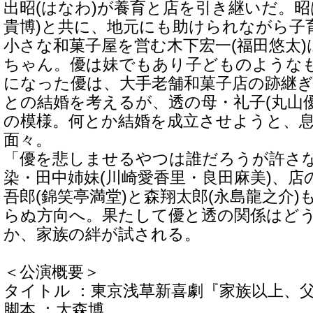
出昭(はなわ)が養育と店を引き継いだ。昭
貴博)と共に、地元にも助けられながら子
小さな和菓子屋を営む木下宏一(福田悠太
ちゃん。優は妹でもあり子どものような
になった優は、大手老舗和菓子店の跡継ぎ
との結婚を考えるが、透の母・礼子(丸山
の模様。何とか結婚を成立させようと、
面々。
「優を悲しませるやつは誰だろうが許さ
染・田中姉妹(川崎愛香里・良田麻美)、店
吾郎(錦笑亭満堂)と森翔太郎(永島龍之介
らぬ方向へ。果たして優と透の関係はど
か、家族の絆が試される。
＜公演概要＞
タイトル ：東京浅草新喜劇『家族以上、
脚本 ：大森博