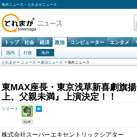
海外ニュース – とれまがニュース
トップ
社会
経済
政治
コンピューター
エンタメ
国内
行政
海外
とれまが
>
ニュース
>
政治ニュース
> 海外ニュース
東MAX座長・東京浅草新喜劇旗
上、父親未満』上演決定！！
ツイート
株式会社スーパーエキセントリックシアター