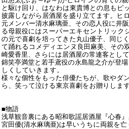
田悠太(ふぉ～ゆ～)がヒロインの育ての
と駆け回り、はなわは東貴博との息もピ
披露しながら居酒屋を盛り立てます。ヒロイ
元メンバー清水麻璃亜、その恋人役に井阪
る母親役にはスーパーエキセントリック
の元で喜劇を培ってきた丸山優子、同じ
て踊れるコメディエンヌ良田麻美、その
崎愛香里、さらには居酒屋の常連客とし
錦笑亭満堂と若手鳶役の永島龍之介が登
しくしていきます。
様々な個性をもった俳優たちが、歌やダ
ら、笑って泣ける東京喜劇をお贈りしま
■物語
浅草観音裏にある昭和歌謡居酒屋『心春』
宮田優(清水麻璃亜)は早いうちに両親を