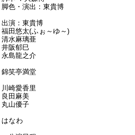
脚色・演出：東貴博
出演：東貴博
福田悠太(ふぉ～ゆ～)
清水麻璃亜
井阪郁巳
永島龍之介
錦笑亭満堂
川崎愛香里
良田麻美
丸山優子
はなわ