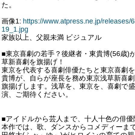
た。
画像1:
https://www.atpress.ne.jp/release
19_1.jpg
家族以上、父親未満 ビジュアル
■東京喜劇の若手？後継者・東貴博(56歳
草新喜劇を旗揚げ！
東京を代表する喜劇俳優たちと東京喜劇
貴博が、自らが座長を務め東京浅草新喜
旗揚げします。浅草を、東京を、喜劇で
演、ご期待ください。
■アイドルから芸人まで、十人十色の俳優
本作では、歌、ダンスからコメディーま