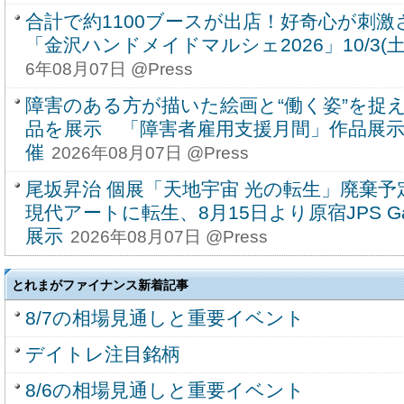
合計で約1100ブースが出店！好奇心が刺激
「金沢ハンドメイドマルシェ2026」10/3(土)
6年08月07日 @Press
障害のある方が描いた絵画と“働く姿”を捉え
品を展示 「障害者雇用支援月間」作品展
催
2026年08月07日 @Press
尾坂昇治 個展「天地宇宙 光の転生」廃棄
現代アートに転生、8月15日より原宿JPS Gal
展示
2026年08月07日 @Press
とれまがファイナンス新着記事
8/7の相場見通しと重要イベント
デイトレ注目銘柄
8/6の相場見通しと重要イベント