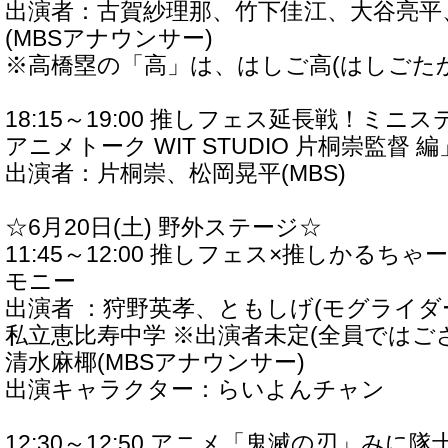
出演者：古賀紗理那、竹下佳江、大谷亮平
(MBSアナウンサー)
※高橋塁の「高」は、はしご高(はしごた
18:15～19:00 推しフェス延長戦！ミニ
アニメトーク WIT STUDIO 片桐崇監督 編
出演者：片桐崇、松岡晃平(MBS)
☆6月20日(土) 野外ステージ☆
11:45～12:00 推しフェス×推しかるち
モニー
出演者 ：狩野英孝、ともしげ(モグライダ
私立恵比寿中学 ※出演者未定(全員ではご
清水麻椰(MBSアナウンサー)
出演キャラクター：らいよんチャン
12:30～12:50 アニメ「鬼滅の刃」みに