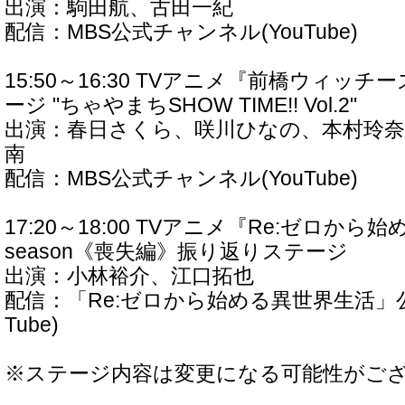
出演：駒田航、古田一紀
配信：MBS公式チャンネル(YouTube)
15:50～16:30 TVアニメ『前橋ウィッ
ージ "ちゃやまちSHOW TIME!! Vol.2"
出演：春日さくら、咲川ひなの、本村玲奈
南
配信：MBS公式チャンネル(YouTube)
17:20～18:00 TVアニメ『Re:ゼロから
season《喪失編》振り返りステージ
出演：小林裕介、江口拓也
配信：「Re:ゼロから始める異世界生活」公
Tube)
※ステージ内容は変更になる可能性がご