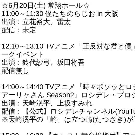
☆6月20日(土) 常翔ホール☆
11:00～11:30 僕たちのらじお in 大阪
出演：立花裕大、雷太
配信：未定
12:10～13:10 TVアニメ「正反対な君と
ークイベント
出演：鈴代紗弓、坂田将吾
配信無し
14:00～14:40 TVアニメ『時々ボソッ
アーリャさん Season2』ロシデレ・プ
出演：天崎滉平、上坂すみれ
配信：【公式】ロシデレチャンネル(YouTu
※天崎滉平の「崎」は立つ崎(たつさき)が