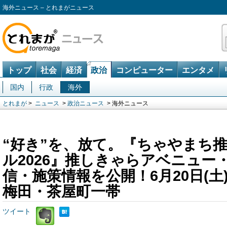
海外ニュース – とれまがニュース
トップ
社会
経済
政治
コンピューター
エンタメ
国内
行政
海外
とれまが
>
ニュース
>
政治ニュース
> 海外ニュース
“好き”を、放て。『ちゃやまち
ル2026』推しきゃらアベニュー
信・施策情報を公開！6月20日(土)
梅田・茶屋町一帯
ツイート