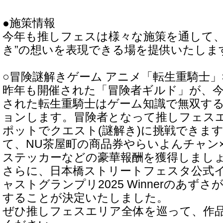
●施策情報
今年も推しフェスは様々な施策を通して、
き”の想いを表現できる場を提供いたしま
○冒険謎解きゲーム アニメ「転生重騎士」
昨年も開催された「冒険者ギルド」が、
された転生重騎士はゲーム知識で無双す
ョンします。冒険者となって推しフェス
ポットでクエスト(謎解き)に挑戦できま
て、NU茶屋町の商品券やらいよんチャン
ステッカーなどの豪華報酬を獲得しまし
さらに、日本橋ストリートフェスタ公式イ
ャストグランプリ2025 Winnerのあず
することが決定いたしました。
ぜひ推しフェスエリア全体を巡って、作