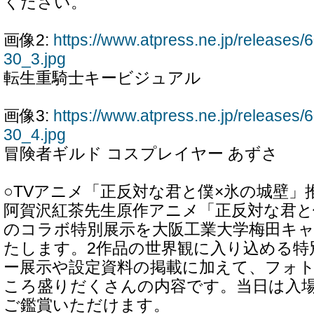
ください。
画像2:
https://www.atpress.ne.jp/release
30_3.jpg
転生重騎士キービジュアル
画像3:
https://www.atpress.ne.jp/release
30_4.jpg
冒険者ギルド コスプレイヤー あずさ
○TVアニメ「正反対な君と僕×氷の城壁」
阿賀沢紅茶先生原作アニメ「正反対な君と
のコラボ特別展示を大阪工業大学梅田キャ
たします。2作品の世界観に入り込める特
ー展示や設定資料の掲載に加えて、フォ
ころ盛りだくさんの内容です。当日は入
ご鑑賞いただけます。