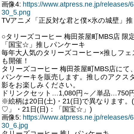
画像4:
https://www.atpress.ne.jp/release
30_5.png
TVアニメ「正反対な君と僕×氷の城壁」
○タリーズコーヒー 梅田茶屋町MBS店 限
「国宝☆」推しパンケーキ
毎年大人気のタリーズコーヒー×推しフェ
も開催！
タリーズコーヒー 梅田茶屋町MBS店にて、
パンケーキを販売します。推しのアクス
影をお楽しみください。
ドリンクセット…1,080円～／単品…750
※絵柄は20日(土)・21(日)で異なります。(
♡」・21日(日)：「国宝☆」)
画像5:
https://www.atpress.ne.jp/release
30_6.jpg
タリーズコーヒー 推しパンケーキ