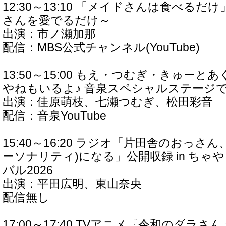
12:30～13:10 「メイドさんは食べるだ
さんを愛でるだけ～
出演：市ノ瀬加那
配信：MBS公式チャンネル(YouTube)
13:50～15:00 もえ・つむぎ・きゅー
やねもいるよ♪ 音泉スペシャルステージ
出演：佳原萌枝、七瀬つむぎ、松田彩音
配信：音泉YouTube
15:40～16:20 ラジオ「片田舎のおっさ
ーソナリティ)になる」公開収録 in ち
バル2026
出演：平田広明、東山奈央
配信無し
17:00～17:40 TVアニメ『令和のダラ