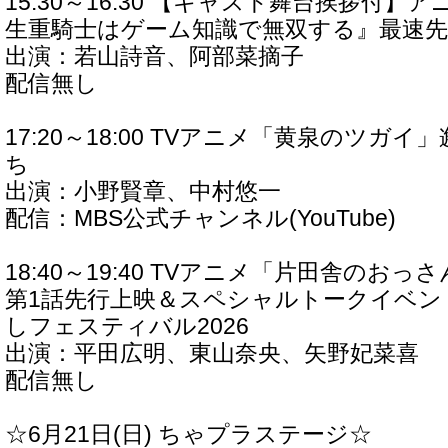
15:30～16:30 【キャスト舞台挨拶付
生重騎士はゲーム知識で無双する』最速先
出演：若山詩音、阿部菜摘子
配信無し
17:20～18:00 TVアニメ「黄泉のツガイ」
ち
出演：小野賢章、中村悠一
配信：MBS公式チャンネル(YouTube)
18:40～19:40 TVアニメ「片田舎のおっ
第1話先行上映＆スペシャルトークイベント
しフェスティバル2026
出演：平田広明、東山奈央、矢野妃菜喜
配信無し
☆6月21日(日) ちゃプラステージ☆