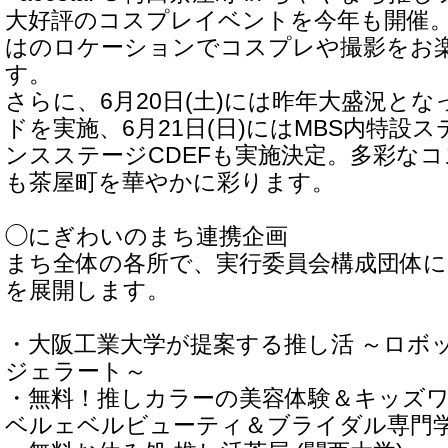
大好評のコスプレイベントを今年も開催
はのロケーションでコスプレや撮影をお
す。
さらに、6月20日(土)には昨年大盛況と
ドを実施、6月21日(日)にはMBS内特設
ンスステージCDEFも実施決定。多彩な
も茶屋町を華やかに彩ります。
◯にぎわいのまち連携企画
まち全体の各所で、実行委員会構成団体に
を展開します。
・大阪工業大学が提案する推し活 ～ロボ
ジェラート～
・無料！推しカラーの美容体験＆キッズワ
ベルェベルビューティ＆ブライダル専門学