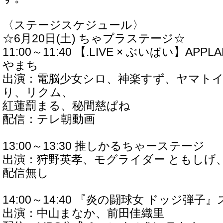
〈ステージスケジュール〉
☆6月20日(土) ちゃプラステージ☆
11:00～11:40 【.LIVE × ぶいぱい】APPL
やまち
出演：電脳少女シロ、神楽すず、ヤマト
り、リクム、
紅蓮罰まる、秘間慈ぱね
配信：テレ朝動画
13:00～13:30 推しかるちゃーステージ
出演：狩野英孝、モグライダー ともしげ
配信無し
14:00～14:40 『炎の闘球女 ドッジ弾
出演：中山まなか、前田佳織里