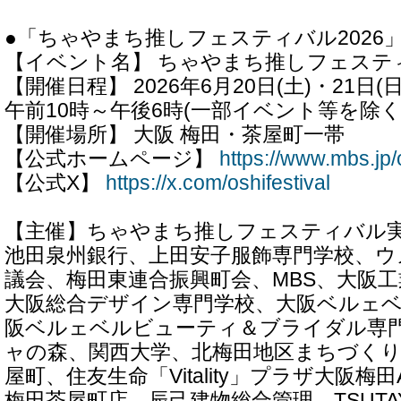
●「ちゃやまち推しフェスティバル2026」
【イベント名】 ちゃやまち推しフェスティ
【開催日程】 2026年6月20日(土)・21日(日
午前10時～午後6時(一部イベント等を除く
【開催場所】 大阪 梅田・茶屋町一帯
【公式ホームページ】
https://www.mbs.jp/
【公式X】
https://x.com/oshifestival
【主催】ちゃやまち推しフェスティバル実行
池田泉州銀行、上田安子服飾専門学校、
議会、梅田東連合振興町会、MBS、大阪工
大阪総合デザイン専門学校、大阪ベルェ
阪ベルェベルビューティ＆ブライダル専
ャの森、関西大学、北梅田地区まちづくり協
屋町、住友生命「Vitality」プラザ大阪梅田
梅田茶屋町店、辰己建物総合管理、TSUTAYA 