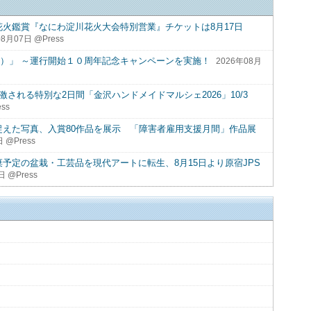
花火鑑賞『なにわ淀川花火大会特別営業』チケットは8月17日
8月07日 @Press
ー）」 ～運行開始１０周年記念キャンペーンを実施！
2026年08月
激される特別な2日間「金沢ハンドメイドマルシェ2026」10/3
ss
捉えた写真、入賞80作品を展示 「障害者雇用支援月間」作品展
 @Press
棄予定の盆栽・工芸品を現代アートに転生、8月15日より原宿JPS
日 @Press