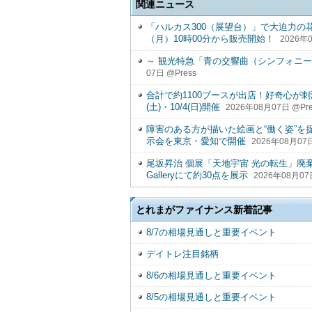
関連ニュース
「ハルカス300（展望台）」で大迫力の
（月）10時00分から販売開始！
2026年0
～ 観光特急「青の交響曲（シンフォニ
07日 @Press
合計で約1100ブースが出店！好奇心が刺
(土)・10/4(日)開催
2026年08月07日 @Pre
障害のある方が描いた絵画と“働く姿”を
示会を東京・愛知で開催
2026年08月07日
尾坂昇治 個展「天地宇宙 光の転生」廃
Galleryにて約30点を展示
2026年08月07
とれまがファイナンス新着記事
8/7の相場見通しと重要イベント
デイトレ注目銘柄
8/6の相場見通しと重要イベント
8/5の相場見通しと重要イベント