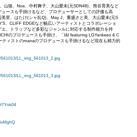
8、山猿、Noa、中村舞子、大山愛未(元SDN48)、熊谷育美など
デュースも手掛けるなど、プロデューサーとしての評価も高
里、はたけ(シャ乱Q)、May J、重盛さと美、大山愛未(元S
Y'S、CLIFF EDGEなど幅広いアーティストとコラボレーショ
ゲエ、トラップなど多彩なジャンルに対応する制作能力を持
ICHIのプロデュースも手掛け、「I&I featuring LGYankees & C
、女性アーティストのmanaのプロデュースも手掛けるなど現在も精力的
ses/561013/LL_img_561013_2.jpg
ses/561013/LL_img_561013_3.jpg
_H7Ynk04
tSvMghQ