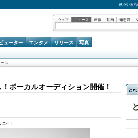
経済や政治
ウェブ
ニュース
画像
動画
知恵袋
ピューター
エンタメ
リリース
写真
ュース
ュース！ボーカルオーディション開催！
とれ
リエイト