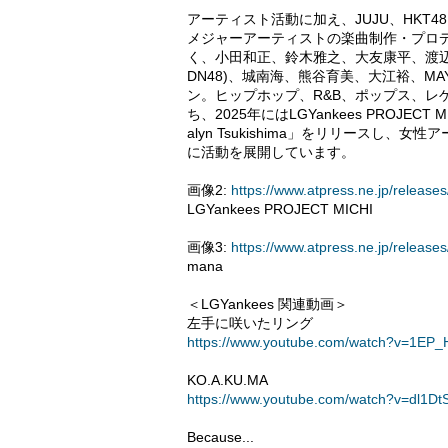
アーティスト活動に加え、JUJU、HKT4
メジャーアーティストの楽曲制作・プロ
く、小田和正、鈴木雅之、大友康平、渡辺美
DN48)、城南海、熊谷育美、大江裕、MA
ン。ヒップホップ、R&B、ポップス、レ
ち、2025年にはLGYankees PROJECT M
alyn Tsukishima」をリリースし
に活動を展開しています。
画像2:
https://www.atpress.ne.jp/relea
LGYankees PROJECT MICHI
画像3:
https://www.atpress.ne.jp/relea
mana
＜LGYankees 関連動画＞
左手に咲いたリング
https://www.youtube.com/watch?v=1EP
KO.A.KU.MA
https://www.youtube.com/watch?v=dl1D
Because...