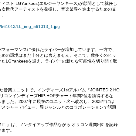
スト LGYankees(エルジーヤンキース)が顧問として就任し
ら次世代アーティストを発掘し、音楽業界へ進出するための支
す。
ses/561013/LL_img_561013_1.jpg
パフォーマンスに優れたライバーが増加しています。一方で、
ための環境はまだ十分とは言えません。そこで、数多くのヒッ
LGYankeesを迎え、ライバーの新たな可能性を切り開く取
れた音楽ユニットで、インディーズ1stアルバム『JOINTED 2 HO
オリコンインディーズHIP-HOPチャート年間2位を獲得するな
した。2007年に現在のユニット名へ改名し、2008年には
Eternal」でメジャーデビュー。異ジャンルとのコラボレーションで話題
O LIMIT-』は、ノンタイアップ作品ながら オリコン週間8位 を記録
います。