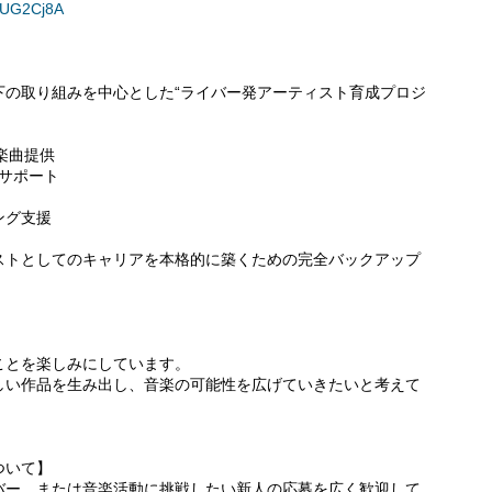
VUG2Cj8A
り、以下の取り組みを中心とした“ライバー発アーティスト育成プロジ
・楽曲提供
サポート
ング支援
ストとしてのキャリアを本格的に築くための完全バックアップ
ことを楽しみにしています。
しい作品を生み出し、音楽の可能性を広げていきたいと考えて
ついて】
バー、または音楽活動に挑戦したい新人の応募を広く歓迎して