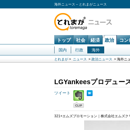
海外ニュース – とれまがニュース
トップ
社会
経済
政治
コン
国内
行政
海外
とれまが
>
ニュース
>
政治ニュース
> 海外ニ
LGYankeesプロデ
ツイート
321×エムズプロモーション｜株式会社エムズク