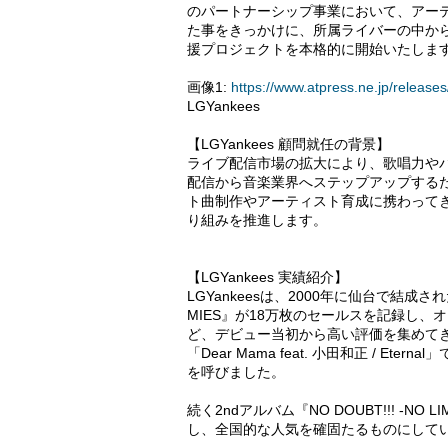
のパートナーシップ事業において、アーティ
た事をきっかけに、所属ライバーの中か
援プロジェクトを本格的に開始いたしま
画像1:
https://www.atpress.ne.jp/relea
LGYankees
【LGYankees 顧問就任の背景】
ライブ配信市場の拡大により、歌唱力や
配信から音楽業界へステップアップする
ト曲制作やアーティスト育成に携わってきた
り組みを推進します。
【LGYankees 実績紹介】
LGYankeesは、2000年に仙台で結成さ
MIES』が18万枚のセールスを記録し、
ど、デビュー当初から高い評価を集めてきま
「Dear Mama feat. 小田和正 / 
を呼びました。
続く2ndアルバム『NO DOUBT!!! -N
し、全国的な人気を確固たるものにして