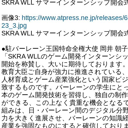
SKRA WLL サマーインターンシップ開会式
画像3:
https://www.atpress.ne.jp/release
23_3.jpg
SKRA WLL サマーインターンシップ開会式
●駐バーレーン王国特命全権大使 岡井 朝
「SKRA WLLのゲーム開発インターン
開始を称賛し、大いに期待しております
教育大臣ご自身が強力に推進されている
人材育成とゲーム産業強化という国家ビ
致するものです。バーレーンの学生にと
本のゲーム開発技術を習得し、独自の制
ができる、この上なく貴重な機会となる
組みは、日・バーレーン間のデジタル分
力を大きく進展させ、バーレーンの知識
産業を強固なものにすると確信しており