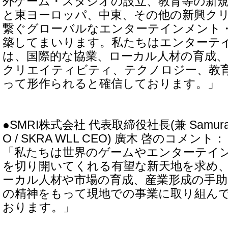
外ゲーム・スタジオの設立、教育等の新
と東ヨーロッパ、中東、その他の新興ク
繋ぐグローバルなエンターテインメント
築してまいります。私たちはエンターテ
は、国際的な協業、ローカル人材の育成
クリエイティビティ、テクノロジー、教
って形作られると確信しております。」
●SMRI株式会社 代表取締役社長(兼 Samurai S
O / SKRA WLL CEO) 廣木 啓のコメント：
「私たちは世界のゲームやエンターテイ
を切り開いてくれる有望な新天地を求め
ーカル人材や市場の育成、産業形成の手助
の精神をもって現地での事業に取り組ん
おります。」