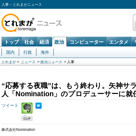
人事 – とれまがニュース
トップ
社会
経済
政治
コンピューター
エンタメ
国内
行政
海外
とれまが
>
ニュース
>
政治ニュース
> 人事
“応募する夜職”は、もう終わり。矢神サ
人「Nomination」のプロデューサーに就
ツイート
株式会社Nomination