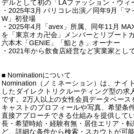
デルとして初の「LAファッション・ウィ
・2025年3月 パリコレ出演／同年9月「マイナビ
W」初登場
・2025年4月「avex」所属、同年11月 M
を「東京オカ卍会」メンバーとリブート
六本木「GENIE」「鮨とき」オーナー
・2021年から飲食店経営など実業家とし
■ Nominationについて
Nomination（ノミネーション）は、ナ
したダイレクトリクルーティング型の求
です。2万人以上の女性会員データベース
キャストのプロフィールや写真、希望条
直接アプローチできる仕組みを提供して
長・希望時給・経験有無・居住エリア・転
ど、詳細な条件から検索・スカウトが可