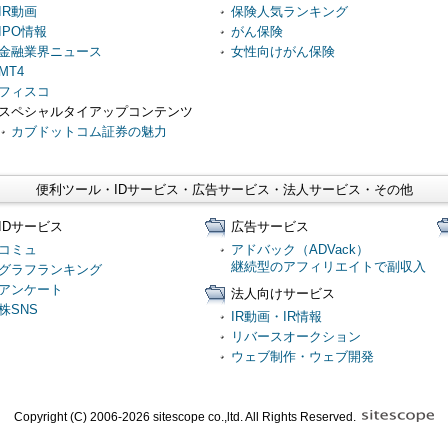
IR動画
保険人気ランキング
IPO情報
がん保険
金融業界ニュース
女性向けがん保険
MT4
フィスコ
スペシャルタイアップコンテンツ
カブドットコム証券の魅力
便利ツール・IDサービス・広告サービス・法人サービス・その他
IDサービス
広告サービス
コミュ
アドバック（ADVack）
継続型のアフィリエイトで副収入
グラフランキング
アンケート
法人向けサービス
株SNS
IR動画・IR情報
リバースオークション
ウェブ制作・ウェブ開発
Copyright (C) 2006-2026 sitescope co.,ltd. All Rights Reserved.