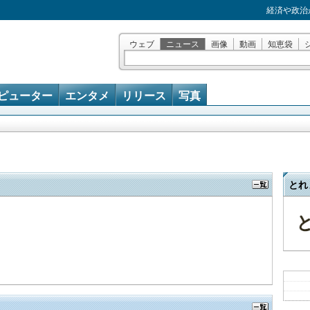
経済や政治
ウェブ
ニュース
画像
動画
知恵袋
ピューター
エンタメ
リリース
写真
とれ