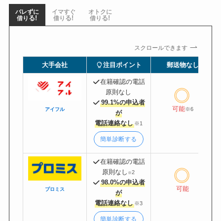
バレずに
イマすぐ
オトクに
る!
る!
る!
借り
借り
借り
スクロールできます
大手会社
注目ポイント
郵送物なし
在籍確認の電話
原則
なし
99.1%の申込者
可能
※6
アイフル
が
電話連絡なし
※1
簡単診断する
在籍確認の電話
原則
なし
2
※
98.0%の申込者
可能
プロミス
が
電話連絡なし
※3
簡単診断する