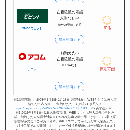
在籍確認の電話
原則
なし
4
※
※Web完結申込時
可能
SMBCモビット
簡単診断する
お勤め先へ
在籍確認の電話
100%
なし
原則可能
アコム
簡単診断する
※1 調査期間： 2025年1月1日~2月28日 調査対象： WEBもしくは無人店
舗でお申込み後、ご契約いただいたお客様 参照先：
https://faq.aiful.co.jp/–63a97e302bb94e001dc87d19
※2.高校生不可
※3.2023年8月1日~31日の調査期間、WEBもしくは無人店舗で申込み
後、契約した方が調査対象※4.Web完結申込時に限ります。 ※5.収入証
明書が必要な場合があります。※6.「スマホでかんたん本人確認」又は
「銀行口座で本人確認」をし、カード郵送希望無の場合郵送物は届きま