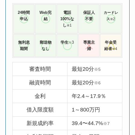
24時間
Web完
電話
保証人
カードレ
申込
結
100%な
不要
ス
2
※
し
1
※
無利息
郵送物
学生
3
専業主
年金受
※
期間
なし
婦
給者
4
※
審査時間
最短20分
※5
融資時間
最短20分
※6
金利
年2.4～17.9％
借入限度額
1～800万円
新規成約率
39.4〜44.7%
※7