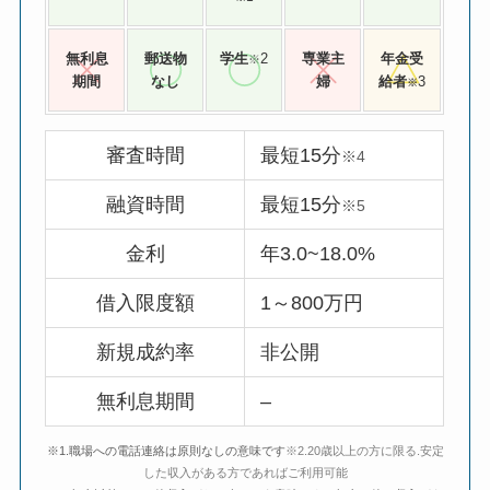
無利息
郵送物
学生
2
専業主
年金受
※
期間
なし
婦
給者
3
※
審査時間
最短15分
※4
融資時間
最短15分
※5
金利
年3.0~18.0%
借入限度額
1～800万円
新規成約率
非公開
無利息期間
–
※1.職場への電話連絡は原則なしの意味です
※2.20歳以上の方に限る.安定
した収入がある方であればご利用可能