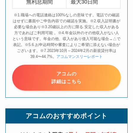
無利息期間
最大30日間
※1.職場への電話連絡は100%なしの意味です。電話での確認
はせずに書面やご申告内容での確認を実施。※2.収入証明書が
必要な場合あり※3.20歳以上の方に限る.安定した収入がある
方であればご利用可能 。※4.年金以外のその他収入がない人
という意味です。年金の他、収入があり借入可能な場合→△で
表記。※5.6.お申込時間や審査によりご希望に添えない場合が
ございます。※7.2023年10月～2024年2月の新規貸付率は
39.4〜44.7%。
アコムマンスリーレポート
アコムの
詳細はこちら
アコムのおすすめポイント