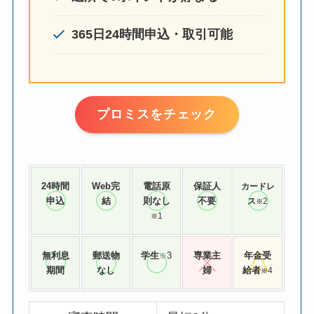
365日24時間申込・取引可能
プロミスをチェック
24時間
Web完
電話原
保証人
カードレ
申込
結
則なし
不要
ス
2
※
1
※
無利息
郵送物
学生
3
専業主
年金受
※
期間
なし
婦
給者
4
※