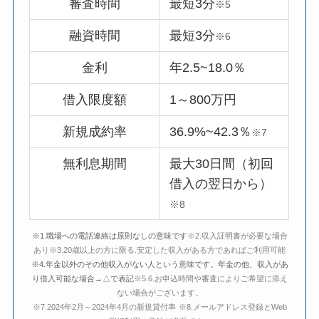
審査時間
最短3分
※5
融資時間
最短3分
※6
金利
年2.5~18.0％
借入限度額
1～800万円
新規成約率
36.9%~42.3％
※7
無利息期間
最大30日間（初回
借入の翌日から）
※8
※1.職場への電話連絡は原則なしの意味です
※2.収入証明書が必要な場合
あり※3.20歳以上の方に限る.安定した収入がある方であればご利用可能
※4.年金以外のその他収入がない人という意味です。年金の他、収入があ
り借入可能な場合→△で表記
※5.6.お申込時間や審査によりご希望に添え
ない場合がございます。
※7.2024年2月～2024年4月の新規貸付率
※8.メールアドレス登録とWeb