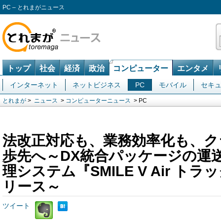
PC – とれまがニュース
トップ
社会
経済
政治
コンピューター
エンタメ
インターネット
ネットビジネス
PC
モバイル
セキ
とれまが
>
ニュース
>
コンピューターニュース
> PC
法改正対応も、業務効率化も、ク
歩先へ～DX統合パッケージの運
理システム『SMILE V Air ト
リース～
ツイート