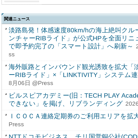
関連ニュース
淡路島発！体感速度80km/hの海上絶叫ク
ンチャーRIBライド」が公式HPを全面リ
で即予約完了の「スマート設計」へ刷新～
ss
海外販路とインバウンド観光誘致を拡大「
ーRIBライド」×「LINKTIVITY」システ
8月06日 @Press
ビルスピアカデミー(旧：TECH PLAY Aca
できない」を掲げ、リブランディング
202
ＩＣＯＣＡ連絡定期券のご利用エリアを拡
Press
NTTドコモビジネス、チリ国営銅公社(CODELC