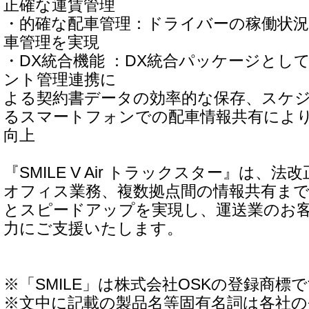
正確な運賃管理
・的確な配車管理：ドライバーの稼働状
車管理を実現
・DX統合機能 ：DX統合パッケージとし
ント管理連携に
よる契約書データの効率的な保存、スケ
るスマートフォンでの配車情報共有によ
向上
『SMILE V Air トラックスター』は、
オフィス業務、複数拠点間の情報共有まで
とスピードアップを実現し、運送業のお
力にご支援いたします。
※「SMILE」は株式会社OSKの登録商標
※文中に記載の製品名等固有名詞は各社の