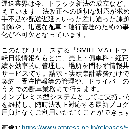
運送業界は今、トラック新法の成立など
えています。法改正への適切な対応が求
手不足や配送遅延といった差し迫った課
削減や、迅速な配車・運行管理のための事
化が不可欠となっています。
このたびリリースする『SMILE V Air 
転日報情報をもとに、売上・傭車料・経費
績を効率的に管理し、場所を問わず情報
サービスです。請求・実績集計業務だけ
契約・受注情報等の管理や、ドライバー
うえでの配車業務まで行えます。
オンプレミス型システムとしてご支持い
を維持し、随時法改正対応する最新プロ
用負担なくご利用いただくことができま
画像1:
https://www.atpress.ne.jp/release