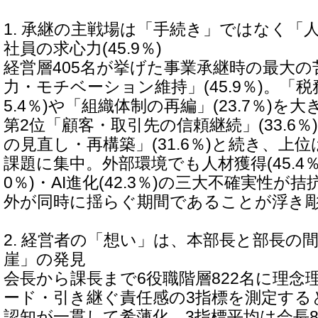
1. 承継の主戦場は「手続き」ではなく「人
社員の求心力(45.9％)
経営層405名が挙げた事業承継時の最大
力・モチベーション維持」(45.9％)。「税
5.4％)や「組織体制の再編」(23.7％)
第2位「顧客・取引先の信頼継続」(33.6％
の見直し・再構築」(31.6％)と続き、上
課題に集中。外部環境でも人材獲得(45.4％)
0％)・AI進化(42.3％)の三大不確実性
外が同時に揺らぐ期間であることが浮き
2. 経営者の「想い」は、本部長と部長の間
崖」の発見
会長から課長まで6役職階層822名に理念
ード・引き継ぐ責任感の3指標を測定する
認知が一貫して希薄化。3指標平均は会長82