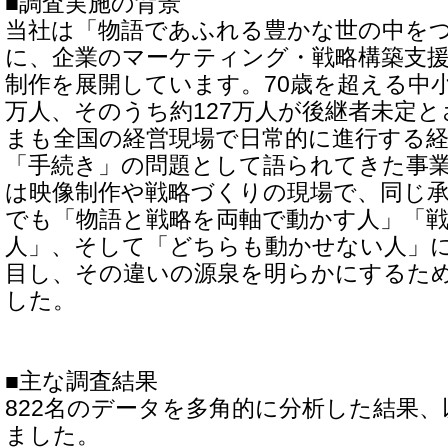
■調査実施の背景
当社は「物語であふれる豊かな世の中を
に、企業のマーケティング・戦略構築支
制作を展開しています。70歳を超える中小
万人、そのうち約127万人が後継者未定
まも全国の経営現場で日常的に進行する
「手続き」の問題として語られてきた事
は映像制作や戦略づくりの現場で、同じ
でも「物語と戦略を両軸で動かす人」「
人」、そして「どちらも動かせない人」
目し、その違いの源泉を明らかにするた
した。
■主な調査結果
822名のデータを多角的に分析した結果
ました。