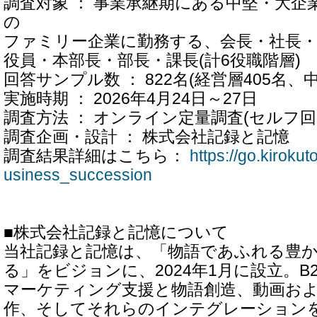
調査対象 ： 事業承継期にある中堅・大企業
の
ファミリー企業に勤務する、会長・社長・
役員・本部長・部長・課長(計6役職階層)
回答サンプル数 ： 822名(経営層405名、中
実施時期 ： 2026年4月24日～27日
調査方法 ： オンライン定量調査(セルフ回
調査企画・設計 ： 株式会社記録と記憶
調査結果詳細はこちら：
https://go.kiroku
usiness_succession
■株式会社記録と記憶について
当社記録と記憶は、「物語であふれる豊
る」をビジョンに、2024年1月に設立。B
マーケティング支援と物語創造、動画お
作、そしてそれらのインテグレーション