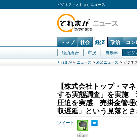
ビジネス – とれまがニュース
トップ
社会
経済
政治
コン
経済総合
市況
自動車
ビジ
とれまが
>
ニュース
>
経済ニュース
> ビジネ
【株式会社トップ・マネ
する実態調査」を実施 
圧迫を実感 売掛金管理
収遅延」という見落とさ
ツイート