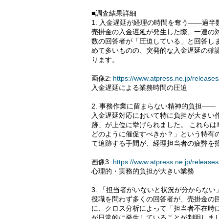
■調査結果詳細
1. 入金遅延が経理の時間を奪う――過
売掛金の入金遅延が発生した際、一連の
数の回答者が「圧迫している」と回答し
めて多いものの、突発的な入金遅延の確
ります。
画像2:
https://www.atpress.ne.jp/relea
入金遅延による業務時間の圧迫
2. 事務作業に留まらない精神的負担―
入金遅延対応において特に負担が大きい
跡」が上位に挙げられました。 これら
どのように催促すべきか？」という特有
て追跡する手間が、経理担当者の疲弊を
画像3:
https://www.atpress.ne.jp/relea
心理的・実務的負担が大きい業務
3. 「担当者がいないと状況が分からな
役職を問わず多くの回答者が、売掛金の
に、クロス分析によって「担当者不在時
が日常的に発生していることが判明しま