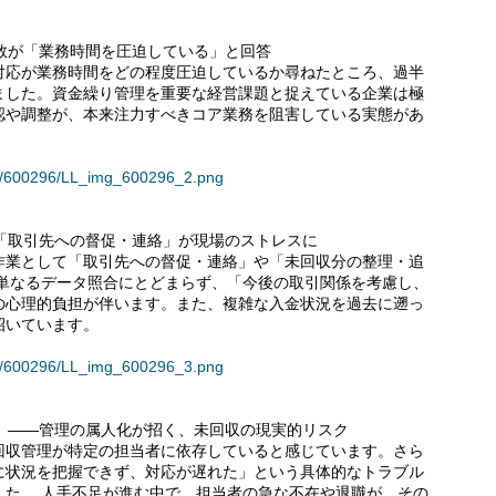
半数が「業務時間を圧迫している」と回答
対応が業務時間をどの程度圧迫しているか尋ねたところ、過半
ました。資金繰り管理を重要な経営課題と捉えている企業は極
認や調整が、本来注力すべきコア業務を阻害している実態があ
ses/600296/LL_img_600296_2.png
―「取引先への督促・連絡」が現場のストレスに
作業として「取引先への督促・連絡」や「未回収分の整理・追
は単なるデータ照合にとどまらず、「今後の取引関係を考慮し、
の心理的負担が伴います。また、複雑な入金状況を過去に遡っ
招いています。
ses/600296/LL_img_600296_3.png
い」――管理の属人化が招く、未回収の現実的リスク
回収管理が特定の担当者に依存していると感じています。さら
に状況を把握できず、対応が遅れた」という具体的なトラブル
した。 人手不足が進む中で、担当者の急な不在や退職が、その