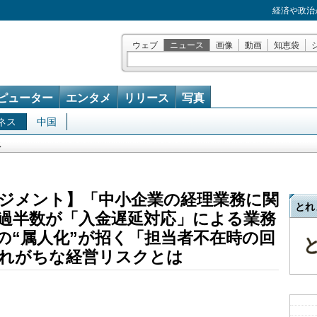
経済や政治
ウェブ
ニュース
画像
動画
知恵袋
ピューター
エンタメ
リリース
写真
ネス
中国
ス
ジメント】「中小企業の経理業務に関
とれ
過半数が「入金遅延対応」による業務
の“属人化”が招く「担当者不在時の回
れがちな経営リスクとは