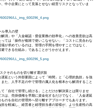
い、中小企業にとって見落とせない経営リスクとなっていま
ses/600296/LL_img_600296_4.png
ツール導入の壁
の解消」や「入金確認・督促業務の効率化」への改善意欲は高
たっては「操作が複雑で使いこなせない」「コストに見合わな
現場が求めているのは、管理の手間を増やすことではなく、
回避できる仕組み」であることがうかがえます。
ses/600296/LL_img_600296_5.png
リスクそのものを切り離す選択肢
金遅延という外部要因によって「時間」と「心理的負担」を強
。また、人手不足の中で管理の属人化を根本から解消すること
して「自社で管理し続ける」ことだけが解決策とは限りませ
ビスは、売掛債権を早期に資金化するだけでなく、「入金遅延
のものを自社の管理外へ切り離すアプローチでもあります。
負担を軽減し、経営者と経理担当者の皆様が、より生産性の高