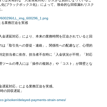
場では突発的な「入金遅延対応」が大きな負担となっているこ
化(ブラックボックス化)」によって、致命的な回収漏れリスク
た。
ses/600296/LL_img_600296_1.png
よる業務圧迫を実感
「入金遅延対応」により、本来の業務時間を圧迫されていると回
いのは「取引先への督促・連絡」。関係性への配慮など、心理的
が特定担当者に依存。担当者不在時に「入金状況が不明」「対応
管理ツールの導入には「操作の複雑さ」や「コスト」が障壁とな
金遅延対応」による業務圧迫を実感。
在時の回収遅延」
co.jp/soken/delayed-payments-strain-smes/