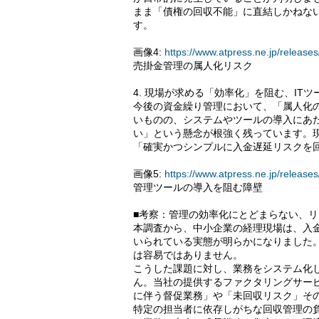
まま「債権の回収不能」に直結しかねな
す。
画像4:
https://www.atpress.ne.jp/relea
売掛金管理の属人化リスク
4. 現場が求める「効率化」を阻む、IT
今後の資金繰り管理において、「属人化
いものの、システムやツールの導入にあ
い」という懸念が根強く残っています。
「確実かつシンプルに入金遅延リスクを
画像5:
https://www.atpress.ne.jp/relea
管理ツールの導入を阻む障壁
■考察：管理の効率化にとどまらない、
本調査から、中小企業の経理現場は、入
いられている実態が明らかになりました
は容易ではありません。
こうした課題に対し、業務をシステム化
ん。当社の提供するファクタリングサー
に伴う督促業務」や「未回収リスク」そ
特定の担当者に依存しがちな回収管理の