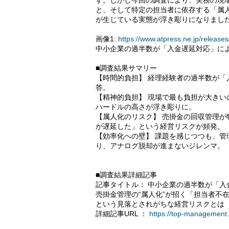
す。しかし今回の調査により、実務の現
と、そして特定の担当者に依存する「属人
が生じている実態が浮き彫りになりまし
画像1:
https://www.atpress.ne.jp/relea
中小企業の過半数が「入金遅延対応」に
■調査結果サマリー
【時間的負担】 経理経験者の過半数が
答。
【精神的負担】 現場で最も負担が大き
ハードルの高さが浮き彫りに。
【属人化のリスク】 売掛金の回収管理
が遅延した」という経営リスクが頻発。
【効率化への壁】 課題を感じつつも、
り、アナログ脱却が進まないジレンマ。
■調査結果詳細記事
記事タイトル： 中小企業の過半数が「入
売掛金管理の“属人化”が招く「担当者不
という見落とされがちな経営リスクとは
詳細記事URL ：
https://top-management.