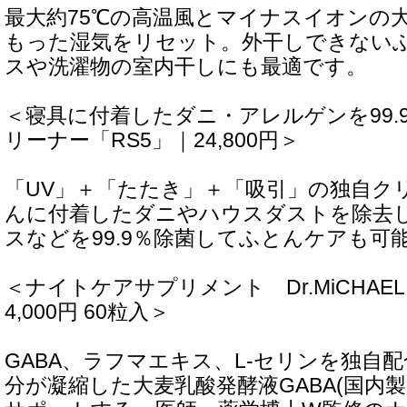
最大約75℃の高温風とマイナスイオンの
もった湿気をリセット。外干しできない
スや洗濯物の室内干しにも最適です。
＜寝具に付着したダニ・アレルゲンを99.
リーナー「RS5」｜24,800円＞
「UV」＋「たたき」＋「吸引」の独自ク
んに付着したダニやハウスダストを除去し
スなどを99.9％除菌してふとんケアも可
＜ナイトケアサプリメント Dr.MiCHA
4,000円 60粒入＞
GABA、ラフマエキス、L-セリンを独自配
分が凝縮した大麦乳酸発酵液GABA(国内