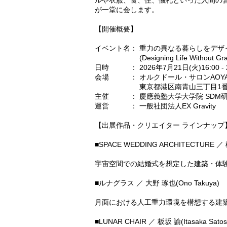
ルや衣服、食、住、儀礼といった人間の
が一堂に会します。
【開催概要】
イベント名： 重力の異なる暮らしをデザ
(Designing Life Without Grav
日時 ： 2026年7月21日(火)16:00 - 2
会場 ： オルクドール・サロンAOYAM
東京都港区南青山三丁目1番34号 3rd 
主催 ： 慶應義塾大学大学院 SDM研
運営 ： 一般社団法人EX Gravity
【出展作品・クリエイター ラインナップ】
■SPACE WEDDING ARCHITECTURE ／ 
宇宙空間での結婚式を想定した建築・体
■ルナグラス ／ 大野 琢也(Ono Takuya)
月面における人工重力環境を構想する建
■LUNAR CHAIR ／ 板坂 諭(Itasaka Satos