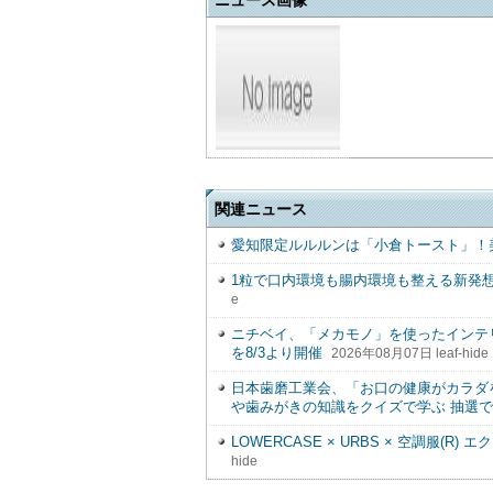
関連ニュース
愛知限定ルルルンは「小倉トースト」！
1粒で口内環境も腸内環境も整える新発
e
ニチベイ、「メカモノ」を使ったインテ
を8/3より開催
2026年08月07日 leaf-hide
日本歯磨工業会、「お口の健康がカラダ
や歯みがきの知識をクイズで学ぶ 抽選で
LOWERCASE × URBS × 空調服(
hide