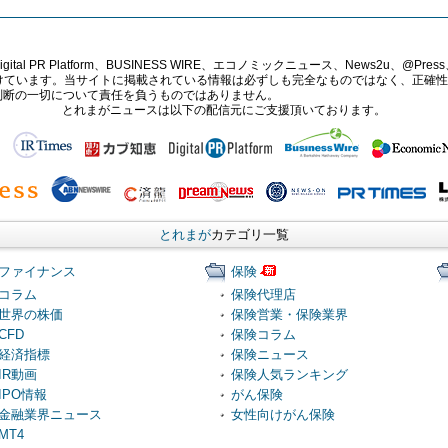
PR Platform、BUSINESS WIRE、エコノミックニュース、News2u、@Press、
報提供を受けています。当サイトに掲載されている情報は必ずしも完全なものではなく、正
判断の一切について責任を負うものではありません。
とれまがニュースは以下の配信元にご支援頂いております。
とれまが
カテゴリ一覧
ファイナンス
保険
コラム
保険代理店
世界の株価
保険営業・保険業界
CFD
保険コラム
経済指標
保険ニュース
IR動画
保険人気ランキング
IPO情報
がん保険
金融業界ニュース
女性向けがん保険
MT4