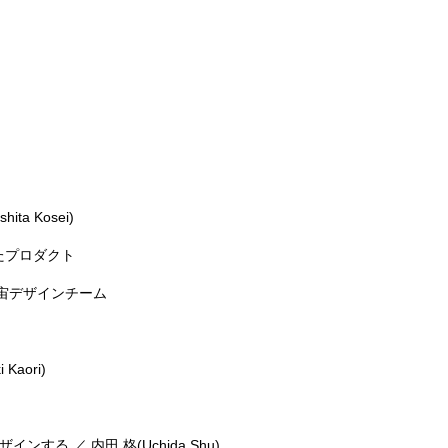
ita Kosei)
たプロダクト
AD 宇宙デザインチーム
 Kaori)
る ／ 内田 柊(Uchida Shu)