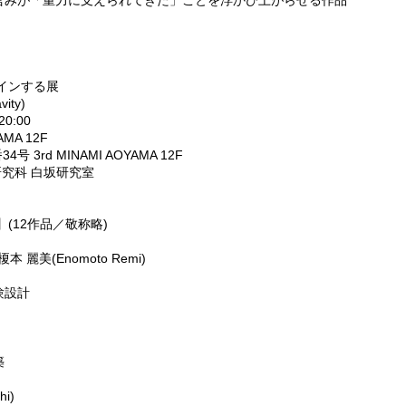
営みが「重力に支えられてきた」ことを浮かび上がらせる作品
インする展
ity)
0:00
A 12F
MINAMI AOYAMA 12F
究科 白坂研究室
(12作品／敬称略)
榎本 麗美(Enomoto Remi)
験設計
築
hi)