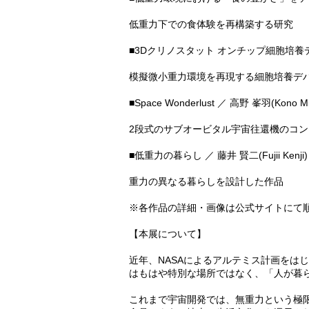
低重力下での食体験を再構築する研究
■3Dクリノスタット オンチップ細胞培養デバイス 
模擬微小重力環境を再現する細胞培養デ
■Space Wonderlust ／ 高野 峯羽(Kono Mi
2段式のサブオービタル宇宙往還機のコ
■低重力の暮らし ／ 藤井 賢二(Fujii Kenji)
重力の異なる暮らしを設計した作品
※各作品の詳細・画像は公式サイトにて
【本展について】
近年、NASAによるアルテミス計画をは
はもはや特別な場所ではなく、「人が暮
これまで宇宙開発では、無重力という極