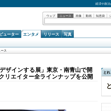
経済や政治
ウェブ
ニュース
画像
動画
知恵袋
ピューター
エンタメ
リリース
写真
ュース
デザインする展」東京・南青山で開
とれ
・クリエイター全ラインナップを公開