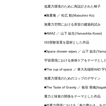
低重力環境のために再設計された椅子
■無重庵 ／ 松広 航(Matsuhiro Ko)
無重力空間における茶室の建築的試み
■AMAZ ／ 山下 紘生(Yamashita Kosei)
ISS実験装置を題材とした作品
■Space shower wipes ／ 山下 紘生(Yamash
宇宙環境における身体ケアをテーマとし
■The cup of space ／ 東大先端研A
無重力環境のためのコップのデザイン
■The Taste of Gravity ／ 板垣 香織(Itagaki
重力と味覚の関係をテーマとした作品
■低重力環境における「食の豊かさ」をデザインす