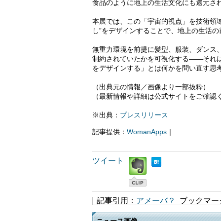
食品のように地上の生活文化にも還元さ
本展では、この「宇宙的視点」を技術領
し”をデザインすることで、地上の生活の
無重力環境を前提に髪型、服装、ダンス
制約されていたかを可視化する――それ
をデザインする」とは何かを問い直す思
（出典元の情報／画像より一部抜粋）
（最新情報や詳細は公式サイトをご確認
※出典：
プレスリリース
記事提供：
WomanApps
｜
ツイート
記事引用：
アメーバ？
ブックマー
ニュース画像