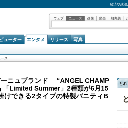
経済や政治
ウェブ
ニュース
画像
動画
知恵袋
ピューター
エンタメ
リリース
写真
ュース
ニュブランド “ANGEL CHAMP
とれ
Limited Summer」2種類が6月15
肩掛けできる2タイプの特製バニティB