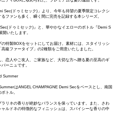
ニティBOXに収められた、プレミアムな夏の逸品です。
i Sec(ドゥミセック)」より、今年も待望の夏季限定コレクシ
するファンも多く、瞬く間に完売を記録する本シリーズ。
Sec(ドゥミセック)』と、華やかなイエローのボトル『Demi S
類を展開いたします。
の特製BOXをセットにしてお届け。素材には、スタイリッシ
「高級ファータイプ」の2種類をご用意いたしました。
ん、恋人やご友人、ご家族など、大切な方へ贈る夏の至高のギ
ンパーニュです。
d Summer
ted SummerはANGEL CHAMPAGNE Demi Secをベースとし、南国
のボトル。
プラリネの香りが絶妙なバランスを保っています。また、さわ
シャルドネの特徴的なフィニッシュは、スパイシーな香りの中