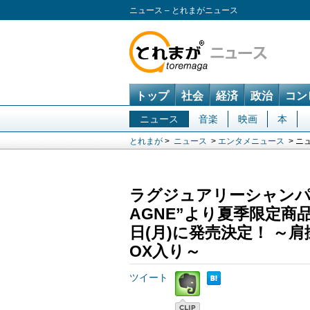
ニュース – とれまがニュース
トップ
社会
経済
政治
コン
ニュース
音楽
映画
本
とれまが
>
ニュース
>
エンタメニュース
> ニ
ラグジュアリーシャンパー
AGNE”より夏季限定商品 「
日(月)に発売決定！ ～
OX入り～
ツイート