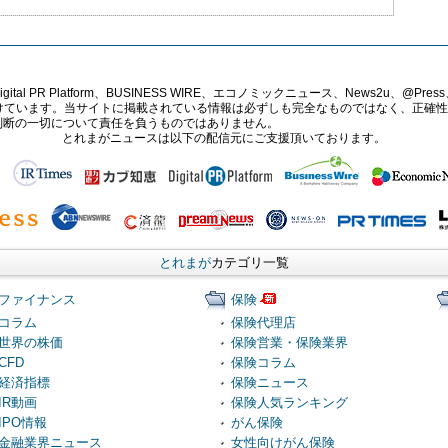
PR Platform、BUSINESS WIRE、エコノミックニュース、News2u、@Press、
報提供を受けています。当サイトに掲載されている情報は必ずしも完全なものではなく、正
判断の一切について責任を負うものではありません。
とれまがニュースは以下の配信元にご支援頂いております。
とれまが
カテゴリ一覧
ファイナンス
保険
コラム
保険代理店
世界の株価
保険営業・保険業界
CFD
保険コラム
経済指標
保険ニュース
IR動画
保険人気ランキング
IPO情報
がん保険
金融業界ニュース
女性向けがん保険