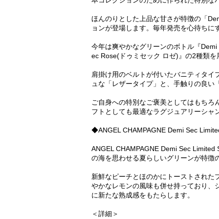
本コレクションのために作られた特別なバ
ほんのりとした上品な甘さが特徴の「Dem
ョンが登場します。毎年発売を心待ちに
今年は爽やかなグリーンのボトル『Demi 
ec Rose(ドゥミセック ロゼ)』の2種
肩掛け用のベルトが付いたバニティタイプ
ュな「レザータイプ」と、手触りの良い
ご自身への特別なご褒美としてはもちろ
フトとしても最適なラグジュアリーシャ
◆ANGEL CHAMPAGNE Demi Sec Limite
ANGEL CHAMPAGNE Demi Sec Limi
の海を思わせる夏らしいグリーンが特徴
新鮮なピーチとほのかにトーストされた
やかなレモンの風味も併せ持っており、
に新たな熟成感をもたらします。
＜詳細＞