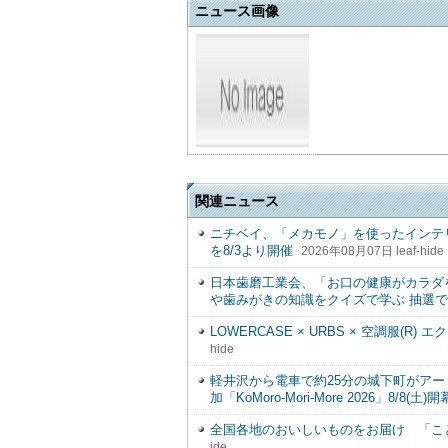
ニュース画像
関連ニュース
ニチベイ、「メカモノ」を使ったインテ
を8/3より開催
2026年08月07日 leaf-hide
日本歯磨工業会、「お口の健康がカラダ
や歯みがきの知識をクイズで学ぶ 抽選で
LOWERCASE × URBS × 空調服(
hide
軽井沢から電車で約25分の城下町がアー
加「KoMoro-Mori-More 2026」8/8(土)開
全国各地のおいしいものをお届け 「こ
ide