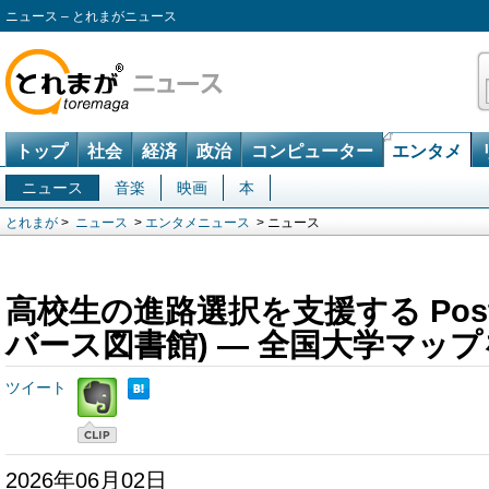
ニュース – とれまがニュース
トップ
社会
経済
政治
コンピューター
エンタメ
ニュース
音楽
映画
本
とれまが
>
ニュース
>
エンタメニュース
> ニュース
高校生の進路選択を支援する Post@l
バース図書館) ― 全国大学マップ
ツイート
2026年06月02日