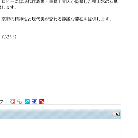
。ロビーには現代作庭家・重森千青氏が監修した枯山水の石庭
出します。
、京都の精神性と現代美が交わる静謐な滞在を提供します。
ください）
ク：