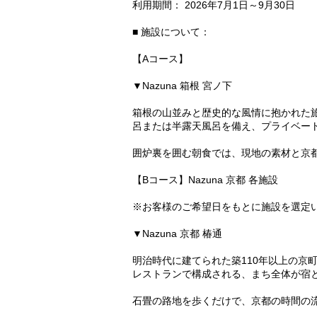
利用期間： 2026年7月1日～9月30日
■ 施設について：
【Aコース】
▼Nazuna 箱根 宮ノ下
箱根の山並みと歴史的な風情に抱かれた
呂または半露天風呂を備え、プライベー
囲炉裏を囲む朝食では、現地の素材と京
【Bコース】Nazuna 京都 各施設
※お客様のご希望日をもとに施設を選定
▼Nazuna 京都 椿通
明治時代に建てられた築110年以上の京
レストランで構成される、まち全体が宿
石畳の路地を歩くだけで、京都の時間の