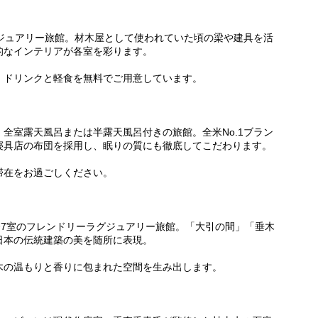
グジュアリー旅館。材木屋として使われていた頃の梁や建具を活
的なインテリアが各室を彩ります。
、ドリンクと軽食を無料でご用意しています。
全室露天風呂または半露天風呂付きの旅館。全米No.1ブラン
寝具店の布団を採用し、眠りの質にも徹底してこだわります。
滞在をお過ごしください。
全7室のフレンドリーラグジュアリー旅館。「大引の間」「垂木
日本の伝統建築の美を随所に表現。
木の温もりと香りに包まれた空間を生み出します。