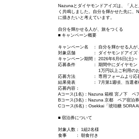
Nazunaとダイヤモンドアイズは、「
く共鳴しました。自分を輝かせた先に、N
に描きたいと考えています。
自分を輝かせる人が、旅をつくる
■ キャンペーン概要
キャンペーン名 ： 自分を輝かせる人が
対象店舗 ： ダイヤモンドアイズ 
キャンペーン期間： 2026年6月6日(土)～ 
応募条件 ： 期間中にダイヤモンド
1万円以上ご利用のお
応募方法 ： 専用フォームより応
結果発表 ： 7月第1週頃、当選者
応募内容：
Aコース(1名)：Nazuna 箱根 宮ノ下 
Bコース(3名)：Nazuna 京都 ペア宿泊
Cコース(6名)：Osekkai「琥珀糖 SORA AI」 
■ 宿泊券について
対象人数： 1組2名様
食事 ： 朝食付き