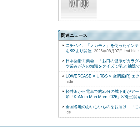
関連ニュース
ニチベイ、「メカモノ」を使ったインテ
を8/3より開催
2026年08月07日 leaf-hide
日本歯磨工業会、「お口の健康がカラダ
や歯みがきの知識をクイズで学ぶ 抽選で
LOWERCASE × URBS × 空調服(
hide
軽井沢から電車で約25分の城下町がアー
加「KoMoro-Mori-More 2026」8/8(土)開
全国各地のおいしいものをお届け 「こ
ide