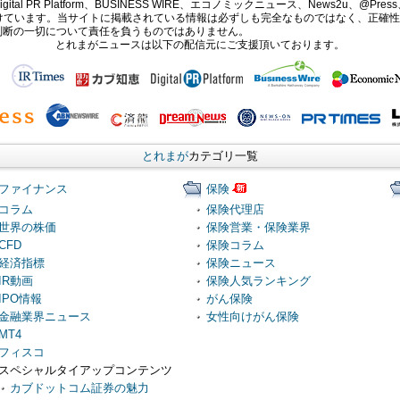
PR Platform、BUSINESS WIRE、エコノミックニュース、News2u、@Press、
報提供を受けています。当サイトに掲載されている情報は必ずしも完全なものではなく、正
判断の一切について責任を負うものではありません。
とれまがニュースは以下の配信元にご支援頂いております。
とれまが
カテゴリ一覧
ファイナンス
保険
コラム
保険代理店
世界の株価
保険営業・保険業界
CFD
保険コラム
経済指標
保険ニュース
IR動画
保険人気ランキング
IPO情報
がん保険
金融業界ニュース
女性向けがん保険
MT4
フィスコ
スペシャルタイアップコンテンツ
カブドットコム証券の魅力