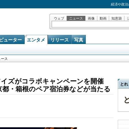
経済や政治
ウェブ
ニュース
画像
動画
知恵袋
ピューター
エンタメ
リリース
写真
ュース
ンドアイズがコラボキャンペーンを開催
とれ
京都・箱根のペア宿泊券などが当たる