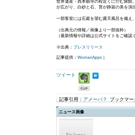
世界遺産・西本願寺の程近くに佇む旅館
が広がり、白砂と石、苔が静寂の美を演
一部客室には石庭を望む露天風呂を備え
（出典元の情報／画像より一部抜粋）
（最新情報や詳細は公式サイトをご確認
※出典：
プレスリリース
記事提供：
WomanApps
｜
ツイート
記事引用：
アメーバ？
ブックマー
ニュース画像