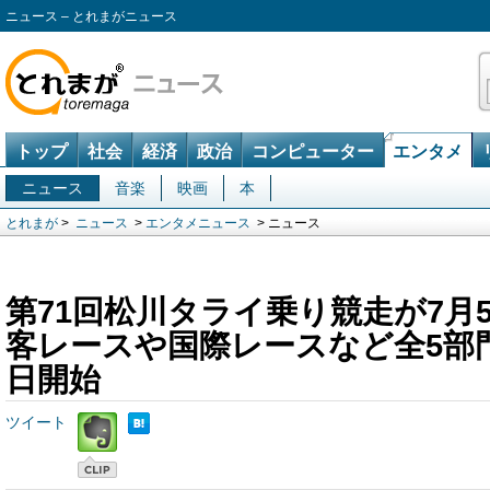
ニュース – とれまがニュース
トップ
社会
経済
政治
コンピューター
エンタメ
ニュース
音楽
映画
本
とれまが
>
ニュース
>
エンタメニュース
> ニュース
第71回松川タライ乗り競走が7月
客レースや国際レースなど全5部
日開始
ツイート