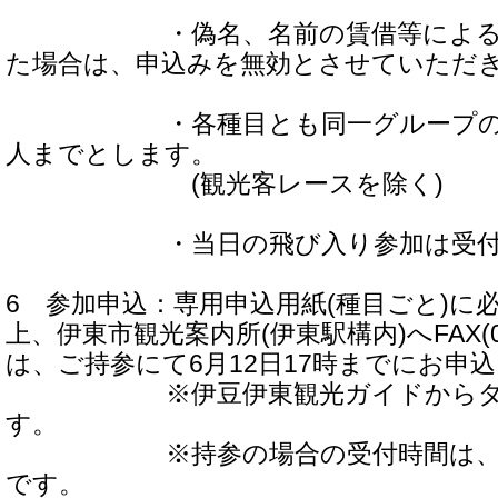
・偽名、名前の賃借等によるお
た場合は、申込みを無効とさせていただ
・各種目とも同一グループの申し
人までとします。
(観光客レースを除く)
・当日の飛び入り参加は受付い
6 参加申込：専用申込用紙(種目ごと)に
上、伊東市観光案内所(伊東駅構内)へFAX(055
は、ご持参にて6月12日17時までにお申
※伊豆伊東観光ガイドからダウ
す。
※持参の場合の受付時間は、平日の9
です。