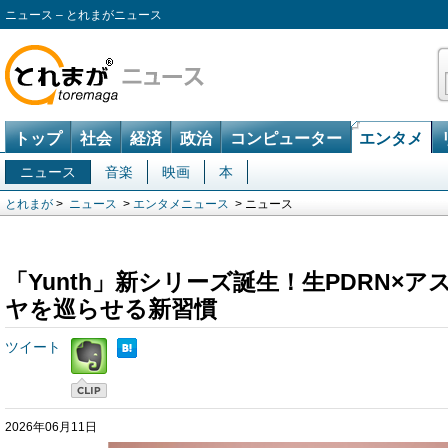
ニュース – とれまがニュース
トップ
社会
経済
政治
コンピューター
エンタメ
ニュース
音楽
映画
本
とれまが
>
ニュース
>
エンタメニュース
> ニュース
「Yunth」新シリーズ誕生！生PDRN×
ヤを巡らせる新習慣
ツイート
2026年06月11日