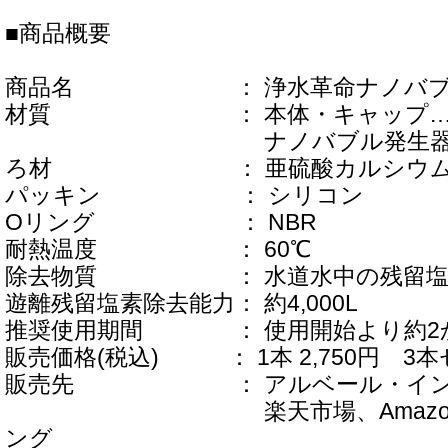
■商品概要
商品名 ： 浄水革命ナノバブ
材質 ： 本体・キャップ…ポ
ナノバブル発生器…ポリ
ろ材 ： 亜硫酸カルシウ
パッキン ： シリコン
Oリング ： NBR
耐熱温度 ： 60℃
除去物質 ： 水道水中の残留塩
遊離残留塩素除去能力： 約4,000L
推奨使用期間 ： 使用開始より約2
販売価格(税込) ： 1本 2,750円 3本セ
販売先 ： アルベール・インタ
楽天市場、Amazon、 Ya
ング