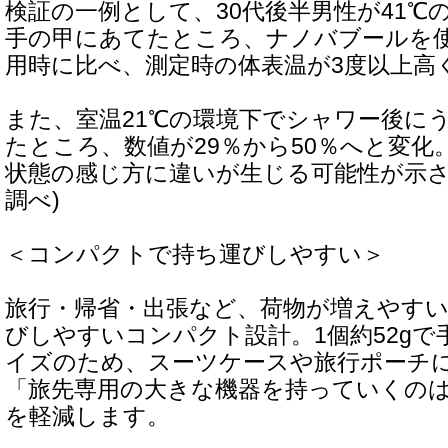
検証の一例として、30代後半男性が41℃
手の甲にあてたところ、ナノバブールを
用時に比べ、測定時の体表温が3度以上高
また、室温21℃の環境下でシャワー後に
たところ、数値が29％から50％へと変化
状態の感じ方に違いが生じる可能性が示さ
調べ)
＜コンパクトで持ち運びしやすい＞
旅行・帰省・出張など、荷物が増えやす
びしやすいコンパクト設計。1個約52g
イズのため、スーツケースや旅行ポーチ
「旅先専用の大きな機器を持っていくの
を軽減します。