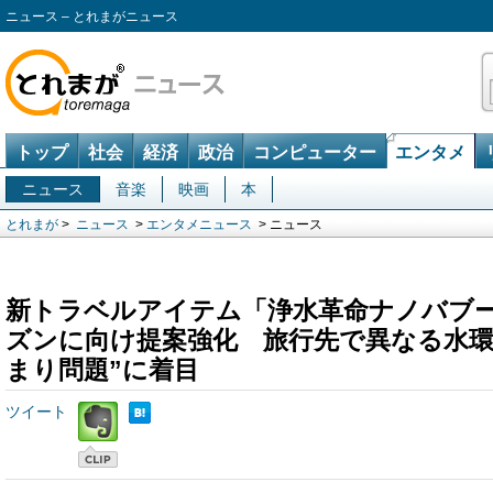
ニュース – とれまがニュース
トップ
社会
経済
政治
コンピューター
エンタメ
ニュース
音楽
映画
本
とれまが
>
ニュース
>
エンタメニュース
> ニュース
新トラベルアイテム「浄水革命ナノバブ
ズンに向け提案強化 旅行先で異なる水環
まり問題”に着目
ツイート